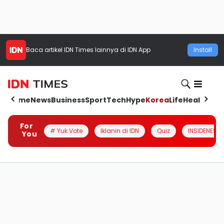
Baca artikel
IDN Times
lainnya di IDN App
Install
Home
News
Business
Sport
Tech
Hype
Korea
Life
Health
Aut
For
# Yuk Vote
Iklanin di IDN
Quiz
INSIDENESIA
You