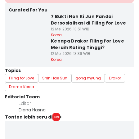
Curated For You
7 Bukti Noh Ki Jun Pandai
Bersosialisasi di Filing for Love
12 Mei 2026, 13:51 WIB
Korea
Kenapa Drakor Filing for Love
Meraih Rating Tinggi?
12 Mei 2026, 13:39 WIB
Korea
Topics
Filing for Love
Shin Hae Sun
gong myung
Drakor
Drama Korea
Editorial Team
Editor
Diana Hasna
Tonton lebih seru di