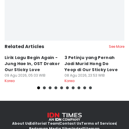
Related Articles
See More
Lirik Lagu Begin Again -
3 Petinju yang Pernah
5
Jung Hae In, OST Drakor
Jadi Murid Hong Do
L
Our Sticky Love
Yeop di Our Sticky Love
B
09 Agu 2026, 05:03 WIB
08 Agu 2026, 23:53 WIB
08
Korea
Korea
Ko
About Us
Editorial Team
Contact Us
Terms of Services
Pedoman Media Siber
Index
Sitemap