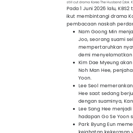
still cut drama Korea The Husband (dok. 
Pada 1 Juni 2026 lalu, KBS
ikut membintangi drama K
pembacaan naskah perdana
Nam Goong Min menjal
Joo, seorang suami se
mempertaruhkan nyaw
demi menyelamatkan is
Kim Dae Myeung akan
Noh Man Hee, penjahat
Yoon.
Lee Seol memerankan 
Hee saat sedang berj
dengan suaminya, Kan
Lee Sang Hee menjadi 
hadapan Go Se Yoon s
Park Byung Eun memer
kejahatan kekerasan y