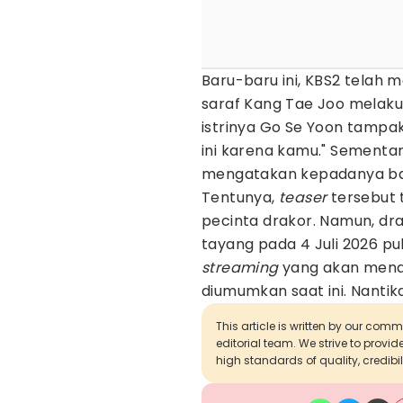
Baru-baru ini, KBS2 telah m
saraf Kang Tae Joo melaku
istrinya Go Se Yoon tamp
ini karena kamu." Sementar
mengatakan kepadanya ba
Tentunya,
teaser
tersebut 
pecinta drakor. Namun, d
tayang pada 4 Juli 2026 puk
streaming
yang akan mena
diumumkan saat ini. Nantika
This article is written by our com
editorial team. We strive to provi
high standards of quality, credibil