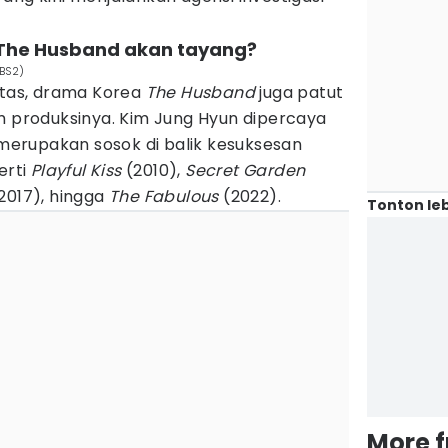
 The Husband akan tayang?
KBS2)
atas, drama Korea
The Husband
juga patut
m produksinya. Kim Jung Hyun dipercaya
a merupakan sosok di balik kesuksesan
erti
Playful Kiss
(2010),
Secret Garden
2017), hingga
The Fabulous
(2022).
Tonton leb
More 