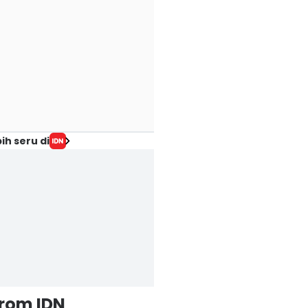
ih seru di
from IDN