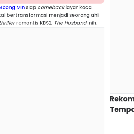
Goong Min
siap
comeback
layar kaca.
akal bertransformasi menjadi seorang ahli
thriller
romantis KBS2,
The Husband
, nih.
Rekom
Tempa