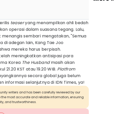
erilis
teaser
yang menampilkan ahli bedah
kan operasi dalam suasana tegang. Lalu,
ak menangis sembari mengatakan, "Semua
a di adegan lain, Kang Tae Joo
hwa mereka harus berpisah.
telah meningkatkan antisipasi para
rama Korea
The Husband
masih akan
ul 21.20 KST atau 19.20 WIB.
Platfrom
yangkannya secara global juga belum
n informasi selanjutnya di IDN Times, ya!
munity writers and has been carefully reviewed by our
de the most accurate and reliable information, ensuring
ity, and trustworthiness.