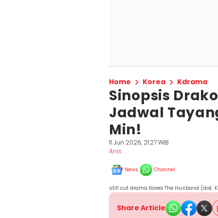
Home
Korea
Kdrama
Sinopsis Drak
Jadwal Tayan
Min!
11 Jun 2026, 21:27 WIB
Anis
News
Channel
still cut drama Korea The Husband (dok. 
Share Article