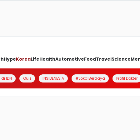
ch
Hype
Korea
Life
Health
Automotive
Food
Travel
Science
Me
 di IDN
Quiz
INSIDENESIA
#LokalBerdaya
Profil Dokter