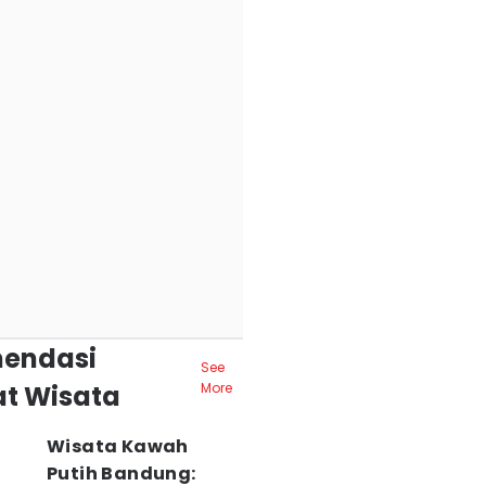
endasi
See
t Wisata
More
Wisata Kawah
Putih Bandung: