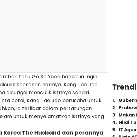
emberi tahu Go Se Yoon bahwa ia ingin
 diculik keesokan harinya. Kang Tae Joo
Trendi
 dicurigai menculik istrinya sendiri.
nta cerai, Kang Tae Joo berusaha untuk
1
.
Gubern
2
.
Prabow
kan, ia terlibat dalam pertarungan
3
.
Makan B
ejam untuk menyelamatkan istrinya yang
4
.
Nilai T
5
.
17 Agus
a Korea The Husband dan perannya