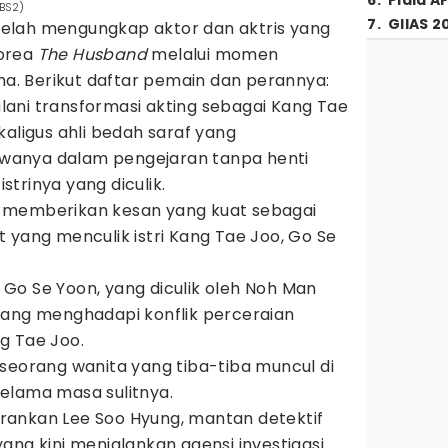
6
.
Piala A
KBS2)
7
.
GIIAS 2
2 telah mengungkap aktor dan aktris yang
orea
The Husband
melalui momen
. Berikut daftar pemain dan perannya:
ani transformasi akting sebagai Kang Tae
kaligus ahli bedah saraf yang
anya dalam pengejaran tanpa henti
trinya yang diculik.
 memberikan kesan yang kuat sebagai
 yang menculik istri Kang Tae Joo, Go Se
Go Se Yoon, yang diculik oleh Noh Man
uang menghadapi konflik perceraian
g Tae Joo.
seorang wanita yang tiba-tiba muncul di
elama masa sulitnya.
ankan Lee Soo Hyung, mantan detektif
ang kini menjalankan agensi investigasi