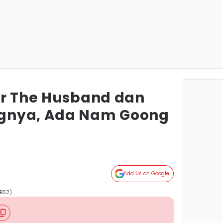
or The Husband dan
gnya, Ada Nam Goong
Add Us on Google
KBS2)