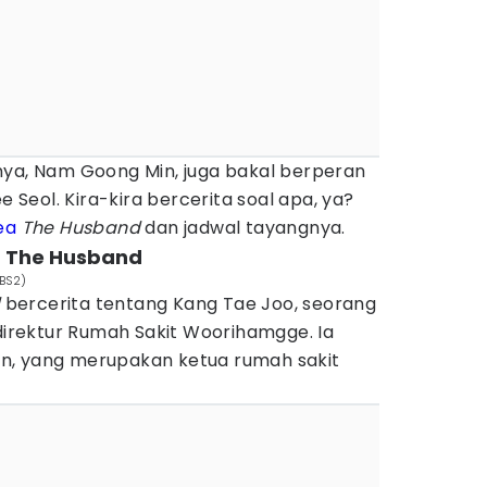
nya, Nam Goong Min, juga bakal berperan
e Seol. Kira-kira bercerita soal apa, ya?
ea
The Husband
dan jadwal tayangnya.
a The Husband
KBS2)
d
bercerita tentang Kang Tae Joo, seorang
 direktur Rumah Sakit Woorihamgge. Ia
n, yang merupakan ketua rumah sakit