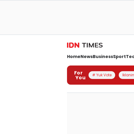
Home
News
Business
Sport
Te
For
# Yuk Vote
Iklanin
You