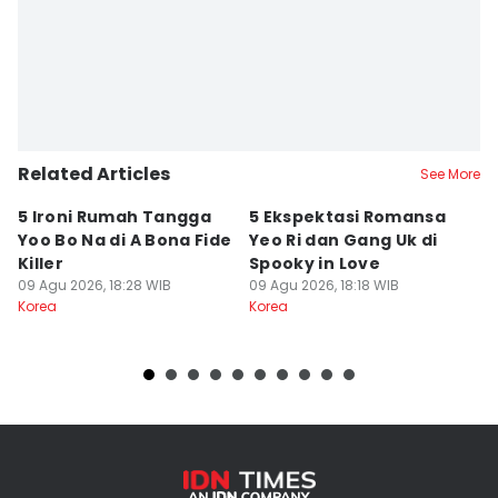
Related Articles
See More
5 Ironi Rumah Tangga
5 Ekspektasi Romansa
7
Yoo Bo Na di A Bona Fide
Yeo Ri dan Gang Uk di
pa
Killer
Spooky in Love
Co
09 Agu 2026, 18:28 WIB
09 Agu 2026, 18:18 WIB
09
Korea
Korea
Ko