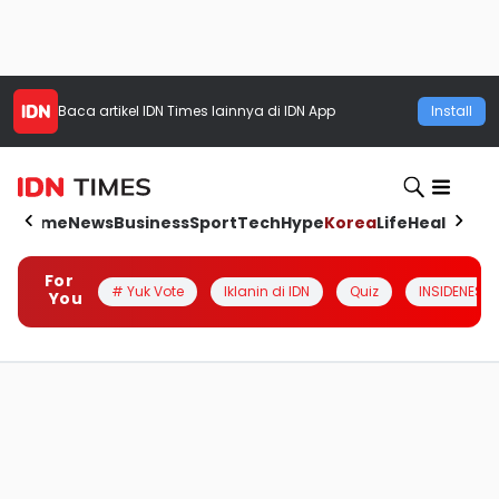
Baca artikel
IDN Times
lainnya di IDN App
Install
Home
News
Business
Sport
Tech
Hype
Korea
Life
Health
Aut
For
# Yuk Vote
Iklanin di IDN
Quiz
INSIDENESIA
You