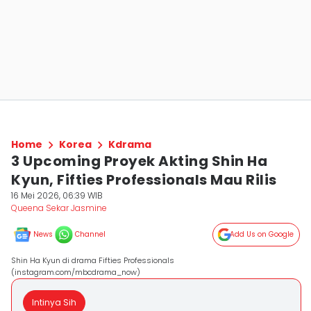
Home
Korea
Kdrama
3 Upcoming Proyek Akting Shin Ha
Kyun, Fifties Professionals Mau Rilis
16 Mei 2026, 06:39 WIB
Queena Sekar Jasmine
News
Channel
Add Us on Google
Shin Ha Kyun di drama Fifties Professionals
(instagram.com/mbcdrama_now)
Intinya Sih