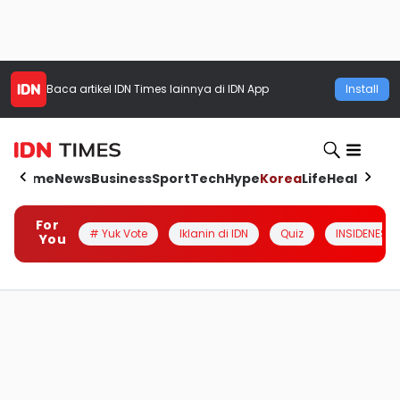
Baca artikel
IDN Times
lainnya di IDN App
Install
Home
News
Business
Sport
Tech
Hype
Korea
Life
Health
Aut
For
# Yuk Vote
Iklanin di IDN
Quiz
INSIDENESIA
You