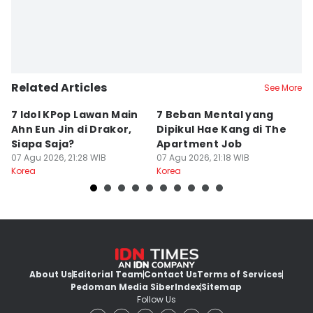
Related Articles
See More
7 Idol KPop Lawan Main
7 Beban Mental yang
7
Ahn Eun Jin di Drakor,
Dipikul Hae Kang di The
K
Siapa Saja?
Apartment Job
T
07 Agu 2026, 21:28 WIB
07 Agu 2026, 21:18 WIB
07
Korea
Korea
Ko
About Us
Editorial Team
Contact Us
Terms of Services
Pedoman Media Siber
Index
Sitemap
Follow Us