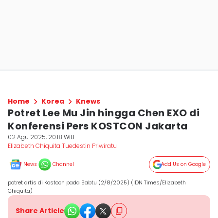
Home
Korea
Knews
Potret Lee Mu Jin hingga Chen EXO di
Konferensi Pers KOSTCON Jakarta
02 Agu 2025, 20:18 WIB
Elizabeth Chiquita Tuedestin Priwiratu
News
Channel
Add Us on Google
potret artis di Kostcon pada Sabtu (2/8/2025) (IDN Times/Elizabeth
Chiquita)
Share Article