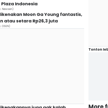
 Plaza Indonesia
k. Newsen)
 dikenakan Moon Ga Young fantastis,
on atau setara Rp26,3 juta
k. OSEN)
Tonton leb
More 
dikenakannya juga gak kalah