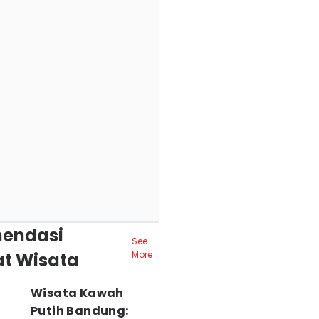
endasi
See
t Wisata
More
Wisata Kawah
Putih Bandung: