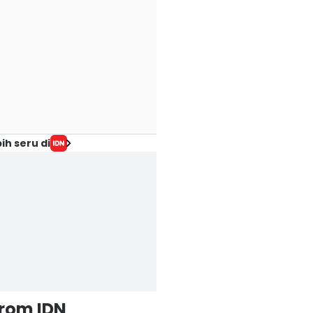
ih seru di
from IDN