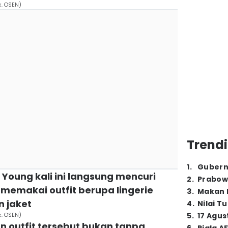
k. OSEN)
Trendi
1
.
Gubern
Young kali ini langsung mencuri
2
.
Prabow
 memakai outfit berupa lingerie
3
.
Makan B
 jaket
4
.
Nilai T
k. OSEN)
5
.
17 Agus
n outfit tersebut bukan tanpa