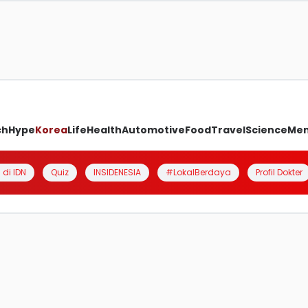
ch
Hype
Korea
Life
Health
Automotive
Food
Travel
Science
Me
 di IDN
Quiz
INSIDENESIA
#LokalBerdaya
Profil Dokter