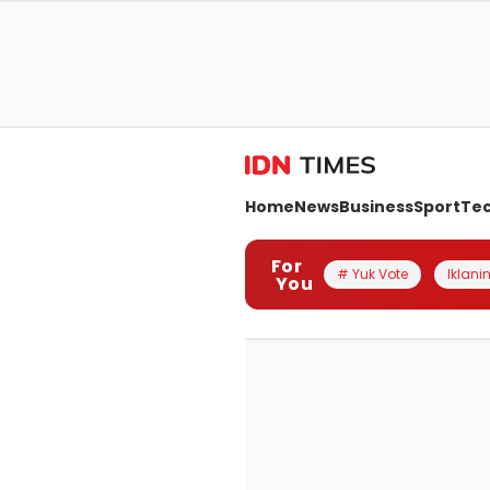
Home
News
Business
Sport
Te
For
# Yuk Vote
Iklanin
You