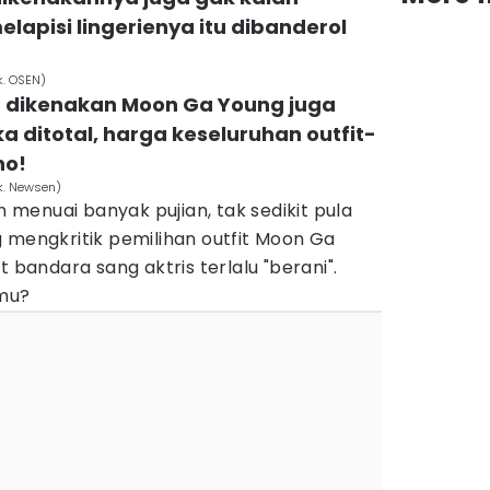
elapisi lingerienya itu dibanderol
k. OSEN)
g dikenakan Moon Ga Young juga
a ditotal, harga keseluruhan outfit-
ho!
k. Newsen)
menuai banyak pujian, tak sedikit pula
 mengkritik pemilihan outfit Moon Ga
t bandara sang aktris terlalu "berani".
mu?