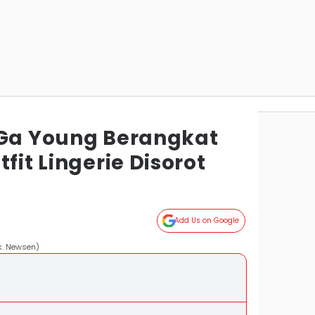
 Ga Young Berangkat
fit Lingerie Disorot
Add Us on Google
k. Newsen)