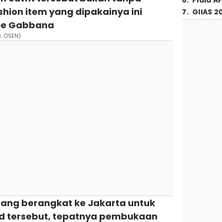
6
.
Piala A
shion item yang dipakainya ini
7
.
GIIAS 2
lce Gabbana
k. OSEN)
ang berangkat ke Jakarta untuk
d tersebut, tepatnya pembukaan