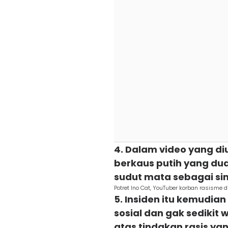
4. Dalam video yang di
berkaus putih yang dud
sudut mata sebagai si
Potret Ino Cat, YouTuber korban rasisme 
5. Insiden itu kemudi
sosial dan gak sedikit
atas tindakan rasis yan