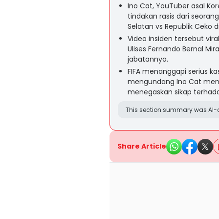
Ino Cat, YouTuber asal Ko
tindakan rasis dari seoran
Selatan vs Republik Ceko di
Video insiden tersebut vi
Ulises Fernando Bernal Mi
jabatannya.
FIFA menanggapi serius ka
mengundang Ino Cat meno
menegaskan sikap terhadap
This section summary was AI-a
Share Article