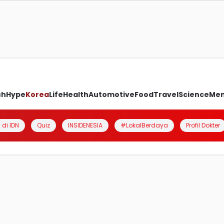
ch
Hype
Korea
Life
Health
Automotive
Food
Travel
Science
Me
 di IDN
Quiz
INSIDENESIA
#LokalBerdaya
Profil Dokter