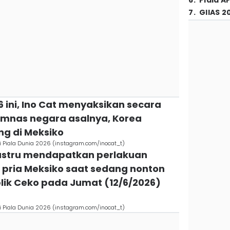
6
.
Piala A
7
.
GIIAS 2
6 ini, Ino Cat menyaksikan secara
imnas negara asalnya, Korea
ng di Meksiko
di Piala Dunia 2026 (instagram.com/inocat_t)
 justru mendapatkan perlakuan
u pria Meksiko saat sedang nonton
lik Ceko pada Jumat (12/6/2026)
di Piala Dunia 2026 (instagram.com/inocat_t)