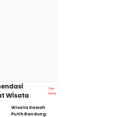
endasi
See
t Wisata
More
Wisata Kawah
Putih Bandung: