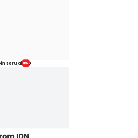
ih seru di
from IDN