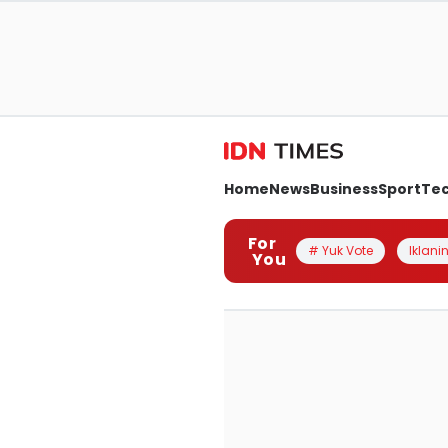
Home
News
Business
Sport
Te
For
# Yuk Vote
Iklanin
You