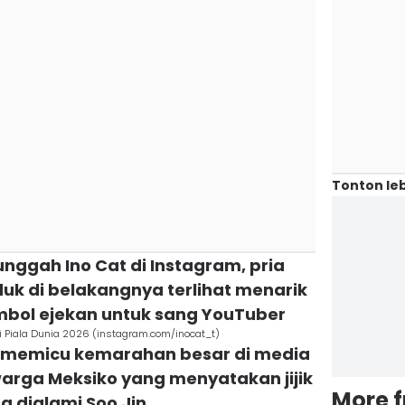
Tonton leb
unggah Ino Cat di Instagram, pria
uk di belakangnya terlihat menarik
mbol ejekan untuk sang YouTuber
di Piala Dunia 2026 (instagram.com/inocat_t)
an memicu kemarahan besar di media
 warga Meksiko yang menyatakan jijik
More 
g dialami Soo Jin