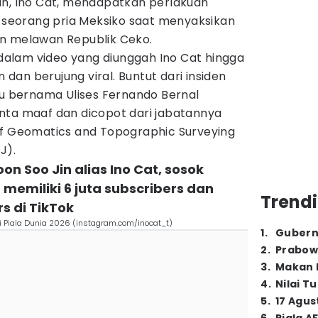
an, Ino Cat, mendapatkan perlakuan
i seorang pria Meksiko saat menyaksikan
n melawan Republik Ceko.
alam video yang diunggah Ino Cat hingga
an berujung viral. Buntut dari insiden
ku bernama Ulises Fernando Bernal
nta maaf dan dicopot dari jabatannya
of Geomatics and Topographic Surveying
J).
Yoon Soo Jin alias Ino Cat, sosok
memiliki 6 juta subscribers dan
Trendi
rs di TikTok
di Piala Dunia 2026 (instagram.com/inocat_t)
1
.
Gubern
2
.
Prabow
3
.
Makan B
4
.
Nilai T
5
.
17 Agus