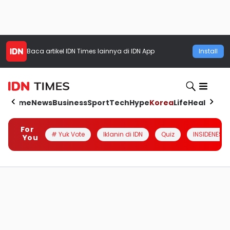
Baca artikel
IDN Times
lainnya di IDN App
Install
Home
News
Business
Sport
Tech
Hype
Korea
Life
Health
Aut
For
# Yuk Vote
Iklanin di IDN
Quiz
INSIDENESIA
You