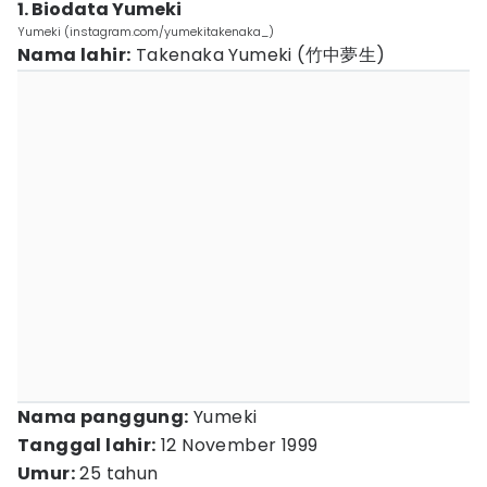
1. Biodata Yumeki
Yumeki (instagram.com/yumekitakenaka_)
Nama lahir:
Takenaka Yumeki (竹中夢生)
Nama panggung:
Yumeki
Tanggal lahir:
12 November 1999
Umur:
25 tahun