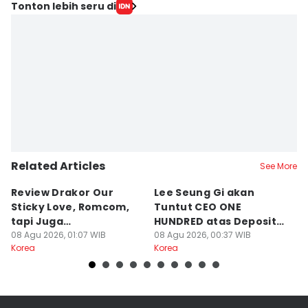
Tonton lebih seru di
Related Articles
See More
Review Drakor Our
Lee Seung Gi akan
Te
Sticky Love, Romcom,
Tuntut CEO ONE
G
tapi Juga
HUNDRED atas Deposit
B
Menegangkan!
08 Agu 2026, 01:07 WIB
Rumah Rp132 M
08 Agu 2026, 00:37 WIB
Ki
07
Korea
Korea
Ko