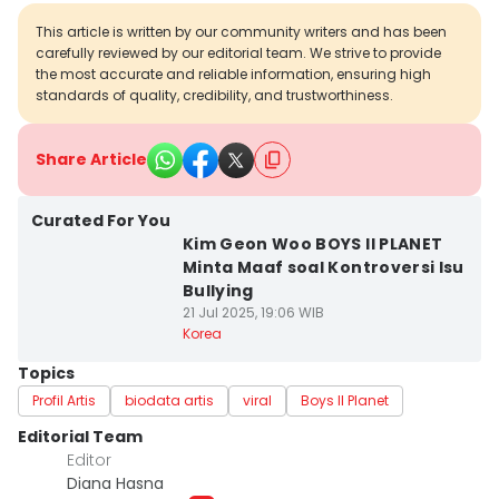
This article is written by our community writers and has been
carefully reviewed by our editorial team. We strive to provide
the most accurate and reliable information, ensuring high
standards of quality, credibility, and trustworthiness.
Share Article
Curated For You
Kim Geon Woo BOYS II PLANET
Minta Maaf soal Kontroversi Isu
Bullying
21 Jul 2025, 19:06 WIB
Korea
Topics
Profil Artis
biodata artis
viral
Boys II Planet
Editorial Team
Editor
Diana Hasna