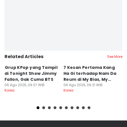
Related Articles
See More
⁠⁠Grup KPop yang Tampil
7 Kesan Pertama Kang
7
di Tonight Show Jimmy
Ha Gi terhadap Nam Da
M
Fallon, Gak Cuma BTS
Reum di My Bias, My
di
06 Agu 2026, 09:37 WIB
Boss
06 Agu 2026, 09:21 WIB
06
Korea
Korea
Ko