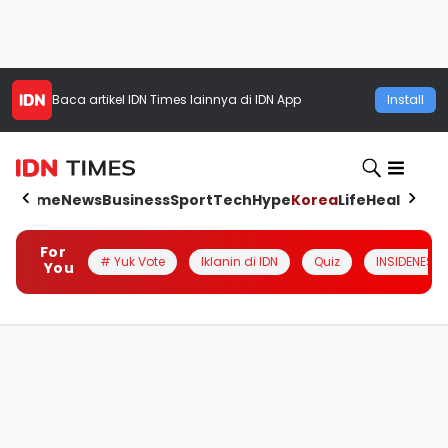
Baca artikel
IDN Times
lainnya di IDN App
Install
Home
News
Business
Sport
Tech
Hype
Korea
Life
Health
Aut
For
# Yuk Vote
Iklanin di IDN
Quiz
INSIDENESIA
You