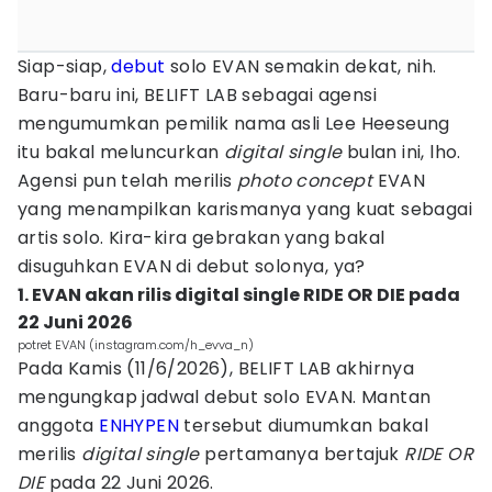
Siap-siap,
debut
solo EVAN semakin dekat, nih.
Baru-baru ini, BELIFT LAB sebagai agensi
mengumumkan pemilik nama asli Lee Heeseung
itu bakal meluncurkan
digital single
bulan ini, lho.
Agensi pun telah merilis
photo concept
EVAN
yang menampilkan karismanya yang kuat sebagai
artis solo. Kira-kira gebrakan yang bakal
disuguhkan EVAN di debut solonya, ya?
1. EVAN akan rilis digital single RIDE OR DIE pada
22 Juni 2026
potret EVAN (instagram.com/h_evva_n)
Pada Kamis (11/6/2026), BELIFT LAB akhirnya
mengungkap jadwal debut solo EVAN. Mantan
anggota
ENHYPEN
tersebut diumumkan bakal
merilis
digital single
pertamanya bertajuk
RIDE OR
DIE
pada 22 Juni 2026.