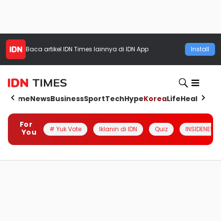
Baca artikel
IDN Times
lainnya di IDN App
Install
Home
News
Business
Sport
Tech
Hype
Korea
Life
Health
Aut
For
# Yuk Vote
Iklanin di IDN
Quiz
INSIDENESIA
You