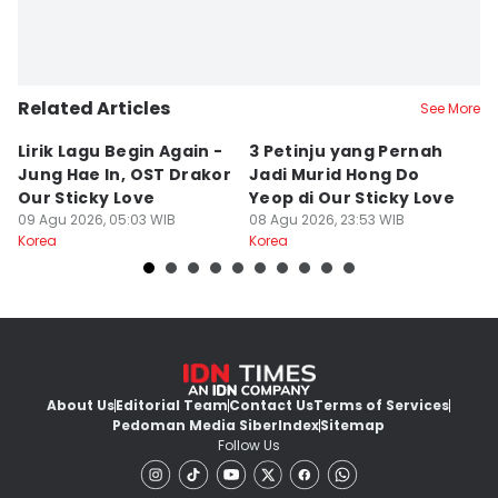
Related Articles
See More
Lirik Lagu Begin Again -
3 Petinju yang Pernah
5
Jung Hae In, OST Drakor
Jadi Murid Hong Do
L
Our Sticky Love
Yeop di Our Sticky Love
B
09 Agu 2026, 05:03 WIB
08 Agu 2026, 23:53 WIB
08
Korea
Korea
Ko
About Us
Editorial Team
Contact Us
Terms of Services
Pedoman Media Siber
Index
Sitemap
Follow Us