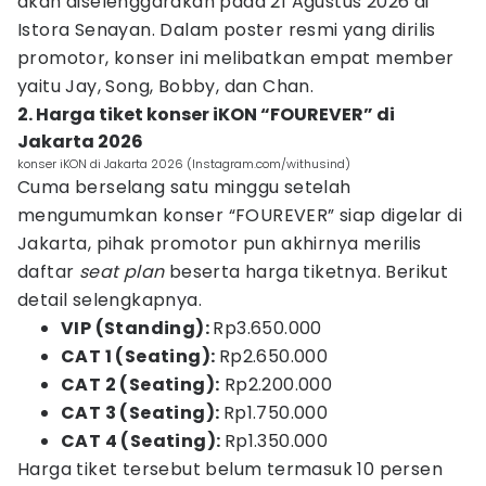
akan diselenggarakan pada 21 Agustus 2026 di
Istora Senayan. Dalam poster resmi yang dirilis
promotor, konser ini melibatkan empat member
yaitu Jay, Song, Bobby, dan Chan.
2. Harga tiket konser iKON “FOUREVER” di
Jakarta 2026
konser iKON di Jakarta 2026 (Instagram.com/withusind)
Cuma berselang satu minggu setelah
mengumumkan konser “FOUREVER” siap digelar di
Jakarta, pihak promotor pun akhirnya merilis
daftar
seat plan
beserta harga tiketnya. Berikut
detail selengkapnya.
VIP (Standing):
Rp3.650.000
CAT 1 (Seating):
Rp2.650.000
CAT 2 (Seating):
Rp2.200.000
CAT 3 (Seating):
Rp1.750.000
CAT 4 (Seating):
Rp1.350.000
Harga tiket tersebut belum termasuk 10 persen