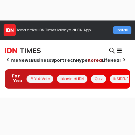
Baca artikel
IDN Times
lainnya di IDN App
Install
Home
News
Business
Sport
Tech
Hype
Korea
Life
Health
Aut
For
# Yuk Vote
Iklanin di IDN
Quiz
INSIDENESIA
You