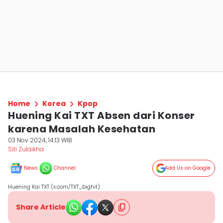
Home
Korea
Kpop
Huening Kai TXT Absen dari Konser
karena Masalah Kesehatan
03 Nov 2024, 14:13 WIB
Siti Zulaikha
News
Channel
Add Us on Google
Huening Kai TXT (x.com/TXT_bighit)
Share Article