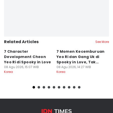
Related Articles
See More
7 Character
7 Momen Kecemburuan
3
Development Cheon
Yeo Ri dan Gang Uk di
D
Yeo Ri di Spooky in Love
Spooky in Love, Tak
J
08 Agu 2026, 15:07 WIB
Terduga!
08 Agu 2026, 14:27 WIB
H
08
Korea
Korea
Ko