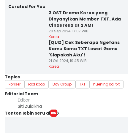
Curated For You
3 OST Drama Korea yang
Dinyanyikan Member TXT, Ada
Cinderella at 2 AM!
20 Sep 2024, 17:07 WIB
Korea
[QUIZ] Cek Seberapa Ngefans
Kamu Sama TXT Lewat Game
'Siapakah Aku'!
21 Okt 2024, 19:45 WIB
Korea
Topics
konser
idol kpop
Boy Group
TXT
huening kai txt
Editorial Team
Editor
Siti Zulaikha
Tonton lebih seru di