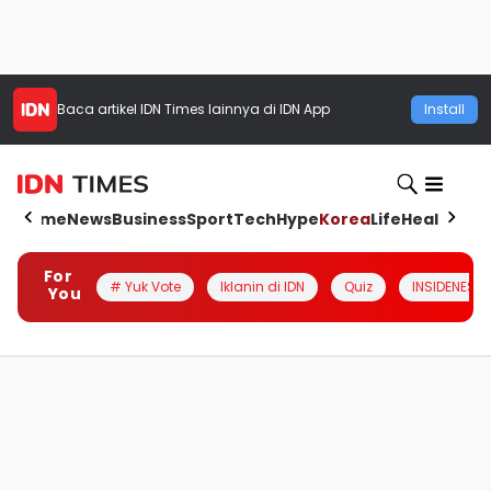
Baca artikel
IDN Times
lainnya di IDN App
Install
Home
News
Business
Sport
Tech
Hype
Korea
Life
Health
Aut
For
# Yuk Vote
Iklanin di IDN
Quiz
INSIDENESIA
You