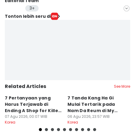
Editorial Team
3+
Editor
Tonton lebih seru di
Dinda Trisnaning Ramadhani
Editor
Stella Azasya
Editor
Yunisda Dwi Saputri
Related Articles
See More
7 Pertanyaan yang
7 Tanda Kang Ha Gi
3
Harus Terjawab di
Mulai Tertarik pada
N
Ending A Shop for Killers
Nam Da Reum di My
H
2
07 Agu 2026, 00:07 WIB
Bias, My Boss
06 Agu 2026, 23:57 WIB
S
06
Korea
Korea
Ko