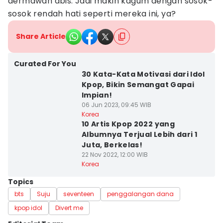
dermawan abis. Jadi makin kagum dengan sosok-
sosok rendah hati seperti mereka ini, ya?
Share Article
Curated For You
30 Kata-Kata Motivasi dari Idol
Kpop, Bikin Semangat Gapai
Impian!
06 Jun 2023, 09:45 WIB
Korea
10 Artis Kpop 2022 yang
Albumnya Terjual Lebih dari 1
Juta, Berkelas!
22 Nov 2022, 12:00 WIB
Korea
Topics
bts
Suju
seventeen
penggalangan dana
kpop idol
Divert me