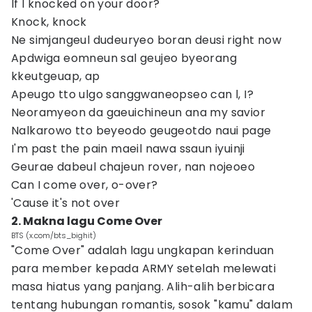
If I knocked on your door?
Knock, knock
Ne simjangeul dudeuryeo boran deusi right now
Apdwiga eomneun sal geujeo byeorang
kkeutgeuap, ap
Apeugo tto ulgo sanggwaneopseo can l, I?
Neoramyeon da gaeuichineun ana my savior
Nalkarowo tto beyeodo geugeotdo naui page
I'm past the pain maeil nawa ssaun iyuinji
Geurae dabeul chajeun rover, nan nojeoeo
Can I come over, o-over?
'Cause it's not over
2. Makna lagu Come Over
BTS (x.com/bts_bighit)
"Come Over" adalah lagu ungkapan kerinduan
para member kepada ARMY setelah melewati
masa hiatus yang panjang. Alih-alih berbicara
tentang hubungan romantis, sosok "kamu" dalam