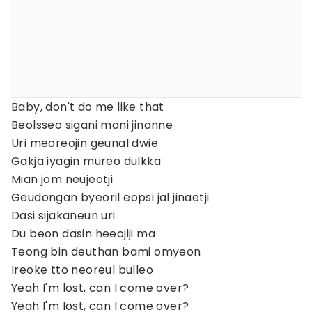
Baby, don't do me like that
Beolsseo sigani mani jinanne
Uri meoreojin geunal dwie
Gakja iyagin mureo dulkka
Mian jom neujeotji
Geudongan byeoril eopsi jal jinaetji
Dasi sijakaneun uri
Du beon dasin heeojiji ma
Teong bin deuthan bami omyeon
Ireoke tto neoreul bulleo
Yeah I'm lost, can I come over?
Yeah I'm lost, can I come over?