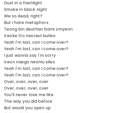
Dust in a flashlight
Smoke in black night
We so dead, right?
But I hate metaphors
Teong bin deuthan bami omyeon
Ireoke tto neoreul bulleo
Yeah I'm lost, can I come over?
Yeah I'm lost, can I come over?
I just wanna say I'm sorry
Ireon naega neomu sileo
Yeah I'm lost, can I come over?
Yeah I'm lost, can I come over?
Over, over, over, over
Over, over, over, over
You'll never love me like
The way you did before
But would you open up