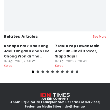
Related Articles
See More
Kenapa Park Hae Kang
7 Idol KPop Lawan Main
7
Jadi Tangan Kanan Lee
Ahn Eun Jin di Drakor,
D
Chong Won di The
Siapa Saja?
A
Apartment Job?
07 Agu 2026, 21:58 WIB
07 Agu 2026, 21:28 WIB
07
Korea
Korea
Ko
About Us
Editorial Team
Contact Us
Terms of Services
Pedoman Media Siber
Index
Sitemap