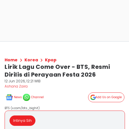
Home
Korea
Kpop
Lirik Lagu Come Over - BTS, Resmi
Dirilis di Perayaan Festa 2026
12 Jun 2026, 12:21 WIB
Ashana Zaira
News
Channel
Add Us on Google
BTS (x.com/bts_bighit)
Intinya Sih