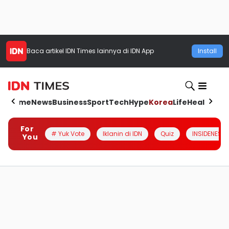
Baca artikel
IDN Times
lainnya di IDN App
Install
Home
News
Business
Sport
Tech
Hype
Korea
Life
Health
Aut
For
# Yuk Vote
Iklanin di IDN
Quiz
INSIDENESIA
You