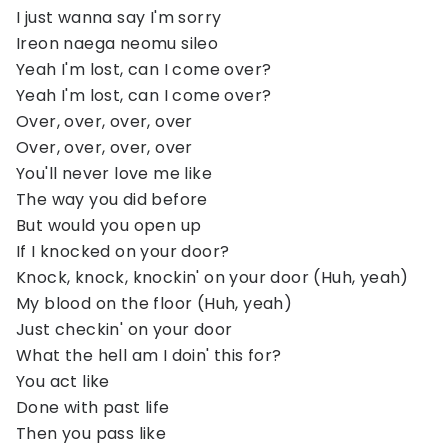
I just wanna say I'm sorry
Ireon naega neomu sileo
Yeah I'm lost, can I come over?
Yeah I'm lost, can I come over?
Over, over, over, over
Over, over, over, over
You'll never love me like
The way you did before
But would you open up
If I knocked on your door?
Knock, knock, knockin' on your door (Huh, yeah)
My blood on the floor (Huh, yeah)
Just checkin' on your door
What the hell am I doin' this for?
You act like
Done with past life
Then you pass like