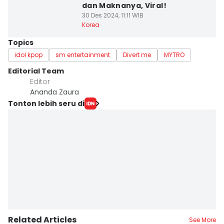
dan Maknanya, Viral!
30 Des 2024, 11:11 WIB
Korea
Topics
idol kpop
sm entertainment
Divert me
MYTRO
Editorial Team
Editor
Ananda Zaura
Tonton lebih seru di
Related Articles
See More