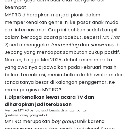
keempat.
MYTRO diharapkan menjadi pionir dalam
memperkenalkan genre ini ke pasar anak muda
dan internasional. Grup ini bahkan sudah tampil
dalam berbagai acara pradebut, seperti
Mr. Trot
3
, serta menggelar
fanmeeting
dan
showcase
di
Jepang yang mendapat sambutan cukup positif.
Namun, hingga Mei 2025, debut resmi mereka
yang awalnya dijadwalkan pada Februari masih
belum terealisasi, menimbulkan kekhawatiran dan
tanda tanya besar di kalangan penggemar. Ke
mana perginya MYTRO?
1. Diperkenalkan lewat acara TV dan
diharapkan jadi terobosan
Member MYTRO berfoto saat berada di pinggir pantai
(pinterest.com/tyongpinkk)
MYTRO merupakan
boy group
unik karena
mengusung genre
trot
, musik tradisional Korea