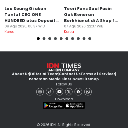
Lee Seung Gi akan
Teori Fans Soal Pasin
K
Tuntut CEO ONE
Gak Beneran
J
HUNDRED atas Deposit
Berkhianat di A Shop for
C
Rumah Rp132 M
08 Agu 2026, 00:37 WIB
Killers 2
07 Agu 2026, 22:37 WIB
A
07
Korea
Korea
Ko
About Us
Editorial Team
Contact Us
Terms of Services
Pedoman Media Siber
Index
Sitemap
Follow Us
Download
© 2026 IDN. All Rights Reserved.