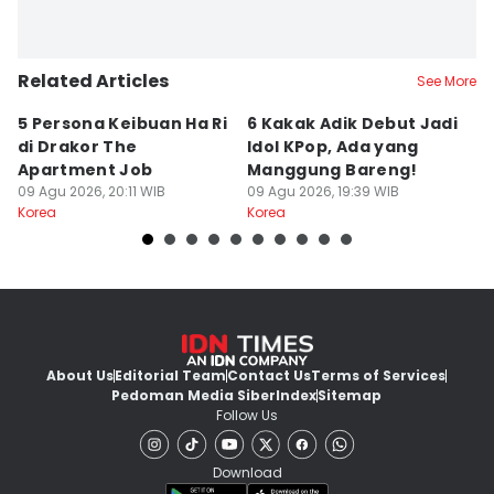
Related Articles
See More
5 Persona Keibuan Ha Ri
6 Kakak Adik Debut Jadi
5
di Drakor The
Idol KPop, Ada yang
S
Apartment Job
Manggung Bareng!
K
09 Agu 2026, 20:11 WIB
09 Agu 2026, 19:39 WIB
09
Korea
Korea
Ko
About Us
Editorial Team
Contact Us
Terms of Services
Pedoman Media Siber
Index
Sitemap
Follow Us
Download