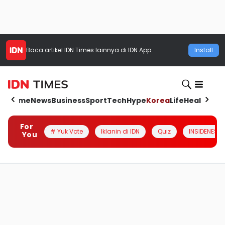
Baca artikel
IDN Times
lainnya di IDN App
Install
Home
News
Business
Sport
Tech
Hype
Korea
Life
Health
Aut
For
# Yuk Vote
Iklanin di IDN
Quiz
INSIDENESIA
You