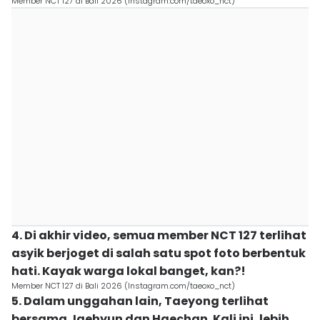
Member NCT 127 di Bali 2026 (Instagram.com/taeoxo_nct)
4. Di akhir video, semua member NCT 127 terlihat
asyik berjoget di salah satu spot foto berbentuk
hati. Kayak warga lokal banget, kan?!
Member NCT 127 di Bali 2026 (Instagram.com/taeoxo_nct)
5. Dalam unggahan lain, Taeyong terlihat
bersama Jaehyun dan Haechan. Kali ini, lebih