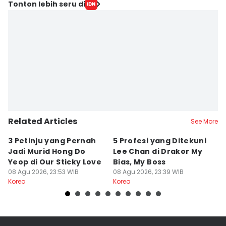
Tonton lebih seru di
Related Articles
See More
3 Petinju yang Pernah
5 Profesi yang Ditekuni
K
Jadi Murid Hong Do
Lee Chan di Drakor My
B
Yeop di Our Sticky Love
Bias, My Boss
M
08 Agu 2026, 23:53 WIB
08 Agu 2026, 23:39 WIB
fo
08
Korea
Korea
Ko