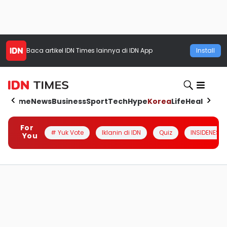
Baca artikel
IDN Times
lainnya di IDN App
Install
Home
News
Business
Sport
Tech
Hype
Korea
Life
Health
Aut
For
# Yuk Vote
Iklanin di IDN
Quiz
INSIDENESIA
You