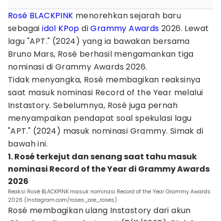
Rosé BLACKPINK
menorehkan sejarah baru
sebagai
idol KPop
di
Grammy Awards
2026. Lewat
lagu "APT." (2024) yang ia bawakan bersama
Bruno Mars, Rosé berhasil mengamankan tiga
nominasi di Grammy Awards 2026.
Tidak menyangka, Rosé membagikan reaksinya
saat masuk nominasi Record of the Year melalui
Instastory. Sebelumnya, Rosé juga pernah
menyampaikan pendapat soal spekulasi lagu
"APT." (2024) masuk nominasi Grammy. Simak di
bawah ini.
1. Rosé terkejut dan senang saat tahu masuk
nominasi Record of the Year di Grammy Awards
2026
Reaksi Rosé BLACKPINK masuk nominasi Record of the Year Grammy Awards
2026 (Instagram.com/roses_are_roses)
Rosé membagikan ulang Instastory dari akun