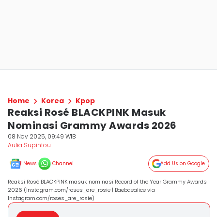
Home
Korea
Kpop
Reaksi Rosé BLACKPINK Masuk
Nominasi Grammy Awards 2026
08 Nov 2025, 09:49 WIB
Aulia Supintou
News
Channel
Add Us on Google
Reaksi Rosé BLACKPINK masuk nominasi Record of the Year Grammy Awards
2026 (Instagram.com/roses_are_rosie | Baebaealice via
Instagram.com/roses_are_rosie)