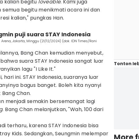
a kalian begitu
loveable
. Kami juga
n semua begitu menikmati acara ini dan
resi kalian," pungkas Han.
min puji suara STAY Indonesia
a Arena, Jakarta, Minggu (21/12/2024) (dok. IDN Times/Rani
lannya, Bang Chan kemudian menyebut,
, bahwa suara STAY Indonesia sangat luar
Tonton leb
yikan lagu "I Like It."
, hari ini. STAY Indonesia, suaranya luar
nyanyinya bagus banget. Boleh kita nyanyi
ak Bang Chan.
pun menjadi semakin bersemangat lagi
g
. Bang Chan melanjutkan, "Wah, 100 dari
i terharu, karena STAY Indonesia bisa
tray Kids. Sedangkan, Seungmin melempar
More 