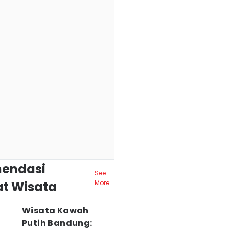
endasi
See
t Wisata
More
Wisata Kawah
Putih Bandung: