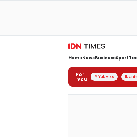
Home
News
Business
Sport
Te
For
# Yuk Vote
Iklanin
You