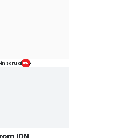
ih seru di
from IDN