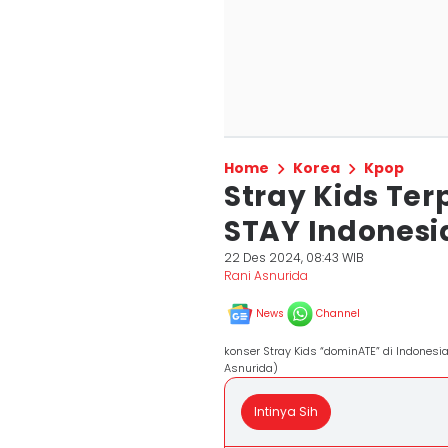
Home
Korea
Kpop
Stray Kids Te
STAY Indonesi
22 Des 2024, 08:43 WIB
Rani Asnurida
News
Channel
konser Stray Kids “dominATE” di Indonesi
Asnurida)
Intinya Sih