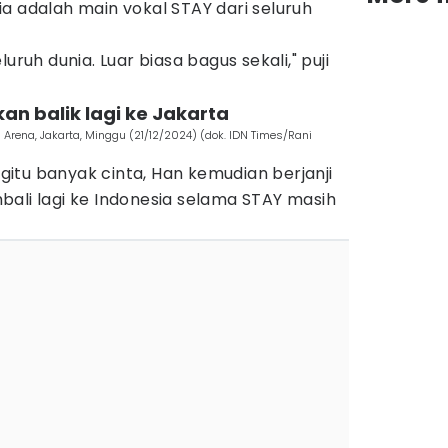
a adalah main vokal STAY dari seluruh
uruh dunia. Luar biasa bagus sekali," puji
akan balik lagi ke Jakarta
a Arena, Jakarta, Minggu (21/12/2024) (dok. IDN Times/Rani
itu banyak cinta, Han kemudian berjanji
ali lagi ke Indonesia selama STAY masih