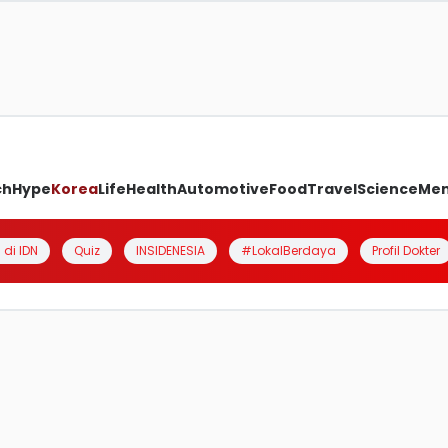
ch
Hype
Korea
Life
Health
Automotive
Food
Travel
Science
Me
 di IDN
Quiz
INSIDENESIA
#LokalBerdaya
Profil Dokter