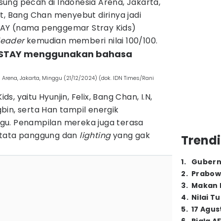
ung pecah di Indonesia Arena, Jakarta,
t, Bang Chan menyebut dirinya jadi
AY (nama penggemar Stray Kids)
leader
kemudian memberi nilai 100/100.
apa STAY menggunakan bahasa
a Arena, Jakarta, Minggu (21/12/2024) (dok. IDN Times/Rani
, yaitu Hyunjin, Felix, Bang Chan, I.N,
in, serta Han tampil energik
gu. Penampilan mereka juga terasa
 tata panggung dan
lighting
yang gak
Trendi
1
.
Gubern
2
.
Prabow
3
.
Makan B
4
.
Nilai T
5
.
17 Agus