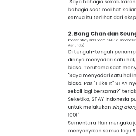
"Saya bahagia sekali, karen
bahagia saat melihat kalia
semua itu terlihat dari eksp
2. Bang Chan dan Seung
konser Stray Kids “dominATE” di Indonesi
Asnurida)
Di tengah-tengah penampi
dirinya menyadari satu hal
biasa. Terutama saat menyan
"Saya menyadari satu hal ini
biasa. Pas "I Like It" STAY 
sekali lagi bersama?" teri
Seketika, STAY Indonesia 
untuk melakukan
sing alon
100!"
Sementara Han mengaku jad
menyanyikan semua lagu S