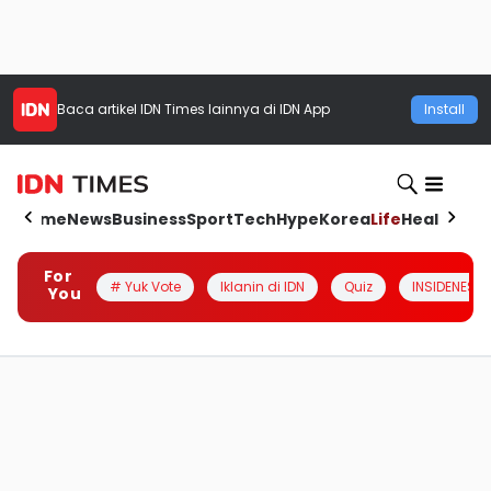
Baca artikel
IDN Times
lainnya di IDN App
Install
Home
News
Business
Sport
Tech
Hype
Korea
Life
Health
Aut
For
# Yuk Vote
Iklanin di IDN
Quiz
INSIDENESIA
You