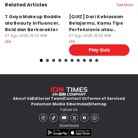
Related Articles
See More
7 Gaya Makeup Baddie
[QUIZ] Dari Kebiasaan
7
ala Beauty Influencer,
Belajarmu, Kamu Tipe
Fr
Bold dan Berkarakter
Perfeksionis atau
M
07 Agu 2026, 19:03 WIB
Deadliner?
07 Agu 2026, 18:30 WIB
07
Life
Life
Lif
Play Quiz
About Us
Editorial Team
Contact Us
Terms of Services
Pedoman Media Siber
Index
Sitemap
Follow Us
Download