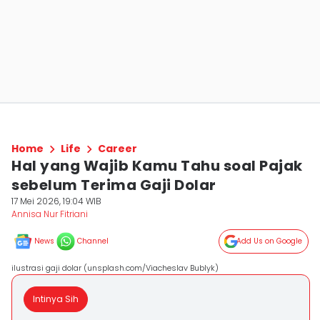
Home
Life
Career
Hal yang Wajib Kamu Tahu soal Pajak
sebelum Terima Gaji Dolar
17 Mei 2026, 19:04 WIB
Annisa Nur Fitriani
News
Channel
Add Us on Google
ilustrasi gaji dolar (unsplash.com/Viacheslav Bublyk)
Intinya Sih