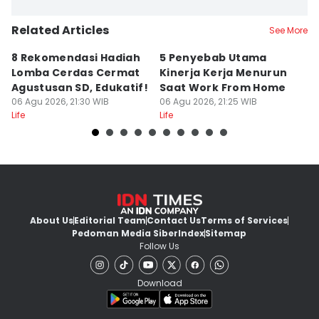
Related Articles
See More
8 Rekomendasi Hadiah
5 Penyebab Utama
50
Lomba Cerdas Cermat
Kinerja Kerja Menurun
K
Agustusan SD, Edukatif!
Saat Work From Home
P
06 Agu 2026, 21:30 WIB
06 Agu 2026, 21:25 WIB
In
06
Life
Life
Lif
About Us
Editorial Team
Contact Us
Terms of Services
Pedoman Media Siber
Index
Sitemap
Follow Us
Download