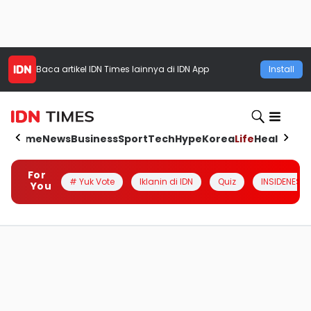
Baca artikel
IDN Times
lainnya di IDN App
Install
Home
News
Business
Sport
Tech
Hype
Korea
Life
Health
Aut
For
# Yuk Vote
Iklanin di IDN
Quiz
INSIDENESIA
You