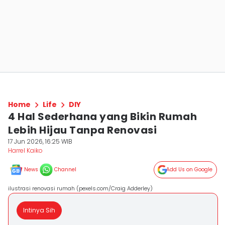
Home
Life
DIY
4 Hal Sederhana yang Bikin Rumah
Lebih Hijau Tanpa Renovasi
17 Jun 2026, 16:25 WIB
Harrel Kaiko
News
Channel
Add Us on Google
ilustrasi renovasi rumah (pexels.com/Craig Adderley)
Intinya Sih