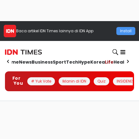
Baca artikel
IDN Times
lainnya di IDN App
Install
Home
News
Business
Sport
Tech
Hype
Korea
Life
Health
Aut
For
# Yuk Vote
Iklanin di IDN
Quiz
INSIDENESIA
You