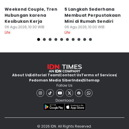
Weekend Couple, Tren
5 Langkah Sederhana
Ko
Hubungan karena
Membuat Perpustakaan
b
Kesibukan Kerja
Mini di Rumah Sendiri
L
06 Agu 2026, 10:30 WIB
06 Agu 2026, 10:00 WIB
06
Life
Life
Lif
About Us
Editorial Team
Contact Us
Terms of Services
Pedoman Media Siber
Index
Sitemap
Follow Us
Download
© 2026 IDN. All Rights Reserved.