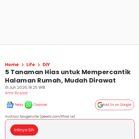
Home
Life
DIY
5 Tanaman Hias untuk Mempercantik
Halaman Rumah, Mudah Dirawat
01 Jun 2026, 18:25 WIB
Amir Rosadi
News
Channel
Add Us on Google
ilustrasi bougenville (pexels.com/Khoa Le)
Intinya Sih