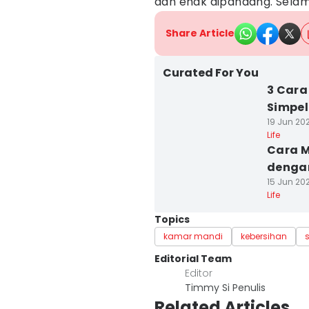
dan enak dipandang. Sela
Share Article
Curated For You
3 Cara
Simpel
19 Jun 202
Life
Cara 
dengan
15 Jun 202
Life
Topics
kamar mandi
kebersihan
Editorial Team
Editor
Timmy Si Penulis
Related Articles