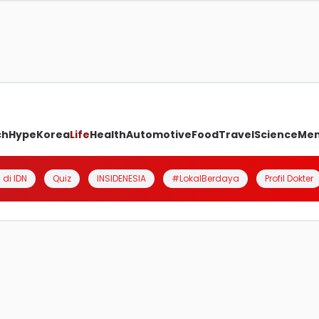
ch
Hype
Korea
Life
Health
Automotive
Food
Travel
Science
Me
 di IDN
Quiz
INSIDENESIA
#LokalBerdaya
Profil Dokter