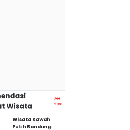
endasi
See
t Wisata
More
Wisata Kawah
Putih Bandung: