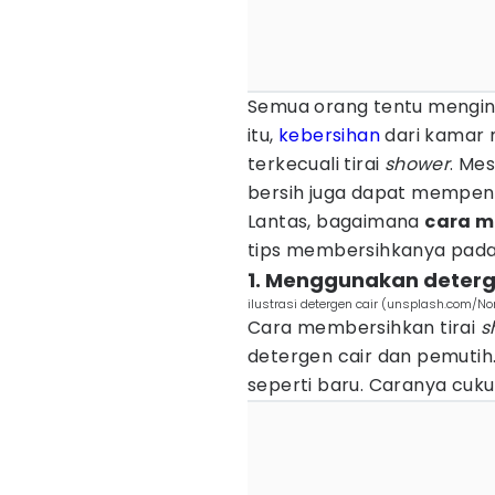
Semua orang tentu mengi
itu,
kebersihan
dari kamar m
terkecuali tirai
shower
. Mes
bersih juga dapat mempen
Lantas, bagaimana
cara m
tips membersihkanya pada ar
1. Menggunakan deter
ilustrasi detergen cair (unsplash.com/No
Cara membersihkan tirai
s
detergen cair dan pemutih.
seperti baru. Caranya cuku