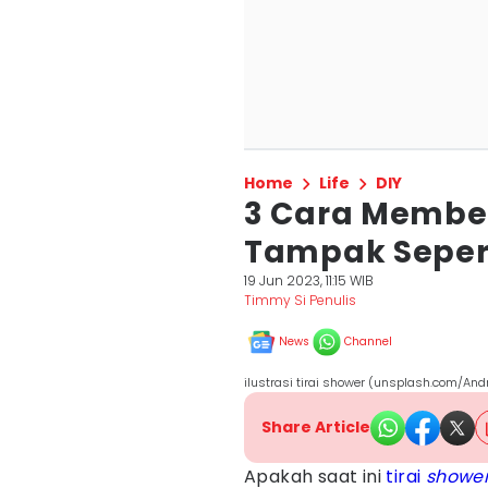
Home
Life
DIY
3 Cara Member
Tampak Sepert
19 Jun 2023, 11:15 WIB
Timmy Si Penulis
News
Channel
ilustrasi tirai shower (unsplash.com/And
Share Article
Apakah saat ini
tirai
showe