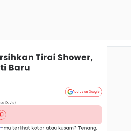
sihkan Tirai Shower,
i Baru
Add Us on Google
rea Davis)
r
-mu terlihat kotor atau kusam? Tenang,