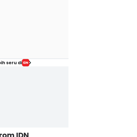
ih seru di
from IDN