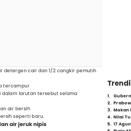
 detergen cair dan 1/2 cangkir pemutih
Trendi
a tercampur
i dalam larutan tersebut selama
1
.
Gubern
2
.
Prabow
an air bersih
3
.
Makan B
ersih seperti baru.
4
.
Nilai T
n air jeruk nipis
5
.
17 Agus