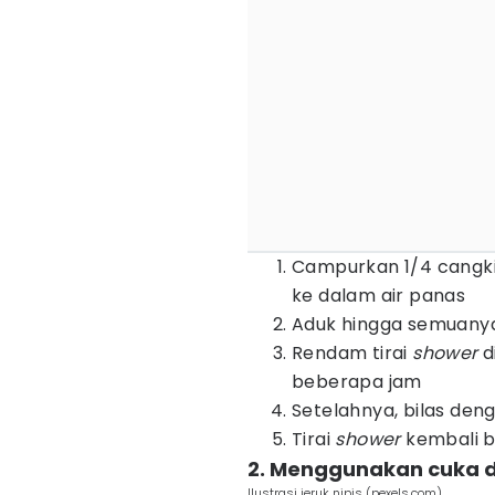
Campurkan 1/4 cangkir
ke dalam air panas
Aduk hingga semuany
Rendam tirai
shower
d
beberapa jam
Setelahnya, bilas deng
Tirai
shower
kembali b
2. Menggunakan cuka da
Ilustrasi jeruk nipis (pexels.com)