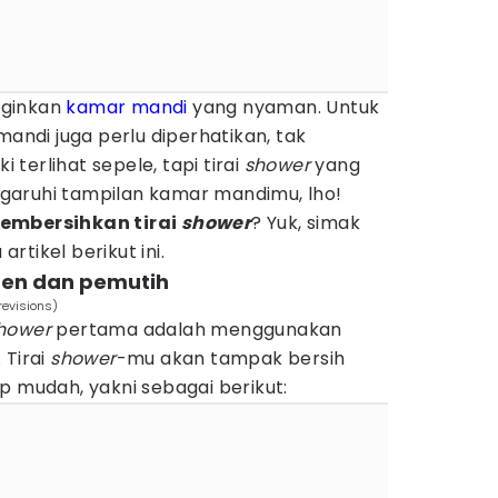
nginkan
kamar mandi
yang nyaman. Untuk
andi juga perlu diperhatikan, tak
ki terlihat sepele, tapi tirai
shower
yang
garuhi tampilan kamar mandimu, lho!
embersihkan tirai
shower
? Yuk, simak
tikel berikut ini.
gen dan pemutih
revisions)
hower
pertama adalah menggunakan
 Tirai
shower
-mu akan tampak bersih
p mudah, yakni sebagai berikut: