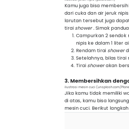
Kamu juga bisa membersihk
dari cuka dan air jeruk nip
larutan tersebut juga dap
tirai
shower .
Simak panduan
Campurkan 2 sendok m
nipis ke dalam 1 liter ai
Rendam tirai
shower
d
Setelahnya, bilas tira
Tirai
shower
akan bers
3. Membersihkan denga
ilustrasi mesin cuci (unsplash.com/Plan
Jika kamu tidak memiliki 
di atas, kamu bisa langsun
mesin cuci. Berikut langka