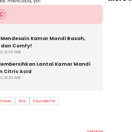
mat mencoba, ya!
 Mendesain Kamar Mandi Basah,
 dan Comfy!
3, 10:50 WIB
Membersihkan Lantai Kamar Mandi
 Citric Acid
3, 15:30 WIB
shower
tirai
Educate me
See More