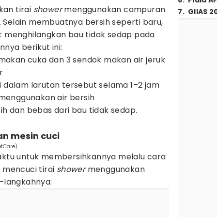
6
.
Piala A
an tirai
shower
menggunakan campuran
7
.
GIIAS 2
is. Selain membuatnya bersih seperti baru,
at menghilangkan bau tidak sedap pada
nya berikut ini:
akan cuka dan 3 sendok makan air jeruk
r
i dalam larutan tersebut selama 1–2 jam
i menggunakan air bersih
ih dan bebas dari bau tidak sedap.
n mesin cuci
etCare)
waktu untuk membersihkannya melalu cara
g mencuci tirai
shower
menggunakan
h-langkahnya: