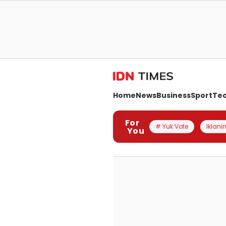
Home
News
Business
Sport
Te
For
# Yuk Vote
Iklanin
You