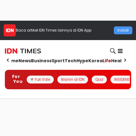
Baca artikel
IDN Times
lainnya di IDN App
Install
Home
News
Business
Sport
Tech
Hype
Korea
Life
Health
Aut
For
# Yuk Vote
Iklanin di IDN
Quiz
INSIDENESIA
You