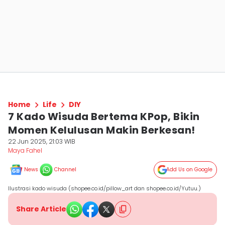
Home
Life
DIY
7 Kado Wisuda Bertema KPop, Bikin
Momen Kelulusan Makin Berkesan!
22 Jun 2025, 21:03 WIB
Maya Fahel
News
Channel
Add Us on Google
Ilustrasi kado wisuda (shopee.co.id/pillow_art dan shopee.co.id/Yutuu.)
Share Article