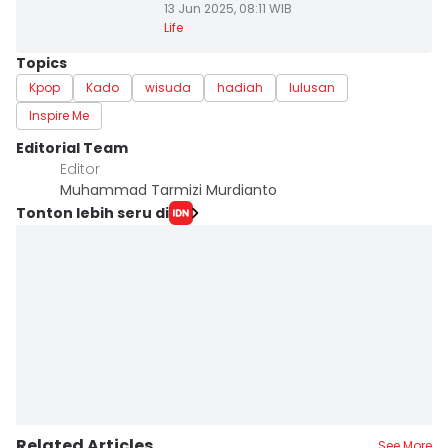
13 Jun 2025, 08:11 WIB
Life
Topics
Kpop
Kado
wisuda
hadiah
lulusan
Inspire Me
Editorial Team
Editor
Muhammad Tarmizi Murdianto
Tonton lebih seru di
Related Articles
See More