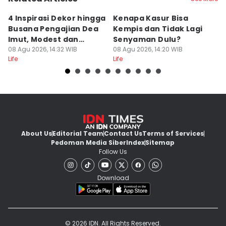
4 Inspirasi Dekor hingga
Kenapa Kasur Bisa
I
Busana Pengajian Dea
Kempis dan Tidak Lagi
M
Imut, Modest dan
Senyaman Dulu?
R
Anggun!
08 Agu 2026, 14:32 WIB
08 Agu 2026, 14:20 WIB
Ku
08
Life
Life
Lif
About Us
Editorial Team
Contact Us
Terms of Services
Pedoman Media Siber
Index
Sitemap
Follow Us
Download
© 2026 IDN. All Rights Reserved.