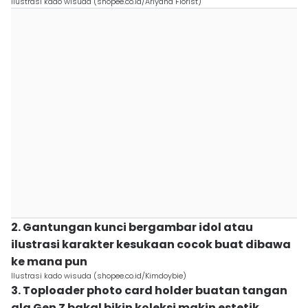
Ilustrasi kado wisuda (shopee.co.id/Ariyana Florist)
2. Gantungan kunci bergambar idol atau
ilustrasi karakter kesukaan cocok buat dibawa
ke mana pun
Ilustrasi kado wisuda (shopee.co.id/Kimdoybie)
3. Toploader photo card holder buatan tangan
ala Gen Z bakal bikin koleksi makin estetik