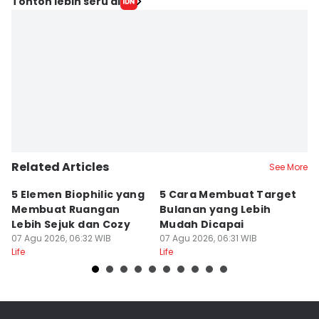
Tonton lebih seru di
Related Articles
See More
5 Elemen Biophilic yang
5 Cara Membuat Target
5
Membuat Ruangan
Bulanan yang Lebih
Ci
Lebih Sejuk dan Cozy
Mudah Dicapai
P
07 Agu 2026, 06:32 WIB
07 Agu 2026, 06:31 WIB
07
Life
Life
Lif