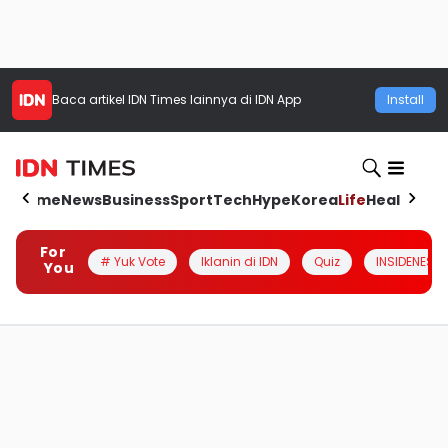
Baca artikel
IDN Times
lainnya di IDN App
Install
Home
News
Business
Sport
Tech
Hype
Korea
Life
Health
Aut
For
# Yuk Vote
Iklanin di IDN
Quiz
INSIDENESIA
You