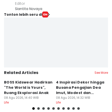
Editor
Siantita Novaya
Tonton lebih seru di
Related Articles
See More
BOSS Kidswear Hadirkan
4 Inspirasi Dekor hingga
K
"The World is Yours",
Busana Pengajian Dea
K
Ruang Eksplorasi Anak
Imut, Modest dan
S
08 Agu 2026, 14:40 WIB
Anggun!
08 Agu 2026, 14:32 WIB
08
Life
Life
Lif