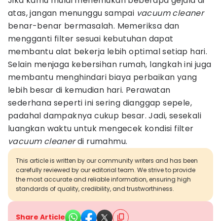
Jika kamu mulai menemukan beberapa gejala di
atas, jangan menunggu sampai
vacuum cleaner
benar-benar bermasalah. Memeriksa dan
mengganti filter sesuai kebutuhan dapat
membantu alat bekerja lebih optimal setiap hari.
Selain menjaga kebersihan rumah, langkah ini juga
membantu menghindari biaya perbaikan yang
lebih besar di kemudian hari. Perawatan
sederhana seperti ini sering dianggap sepele,
padahal dampaknya cukup besar. Jadi, sesekali
luangkan waktu untuk mengecek kondisi filter
vacuum cleaner
di rumahmu.
This article is written by our community writers and has been
carefully reviewed by our editorial team. We strive to provide
the most accurate and reliable information, ensuring high
standards of quality, credibility, and trustworthiness.
Share Article