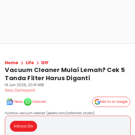
Home
Life
DIY
Vacuum Cleaner Mulai Lemah? Cek 5
Tanda Filter Harus Diganti
14 Jun 2026, 20:41 WIB
Desy Damayanti
News
Channel
Add Us on Google
ilustrasi vacuum cleaner (pexels.com/cottonbro studio)
Intinya Sih