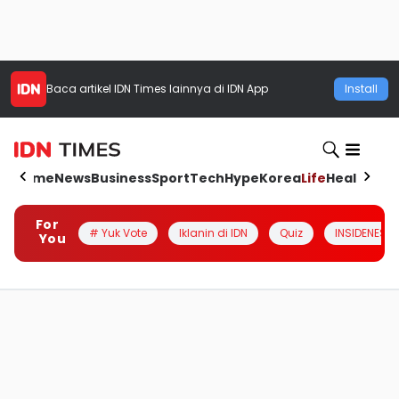
Baca artikel
IDN Times
lainnya di IDN App
Install
Home
News
Business
Sport
Tech
Hype
Korea
Life
Health
Aut
For
# Yuk Vote
Iklanin di IDN
Quiz
INSIDENESIA
You