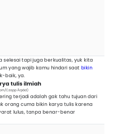
selesai tapi juga berkualitas, yuk kita
m yang wajib kamu hindari saat
bikin
k-baik, ya.
ya tulis ilmiah
.com/Czapp Árpád)
ing terjadi adalah gak tahu tujuan dari
yak orang cuma bikin karya tulis karena
yarat lulus, tanpa benar-benar