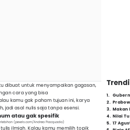
Trendi
h itu dibuat untuk menyampaikan gagasan,
engan cara yang bisa
1
.
Gubern
lau kamu gak paham tujuan ini, karya
2
.
Prabow
, jadi asal nulis saja tanpa esensi.
3
.
Makan B
mum atau gak spesifik
4
.
Nilai T
berlebihan (pexels.com/Andrea Piacquadio)
5
.
17 Agus
tulis ilmiah. Kalau kamu memilih topik