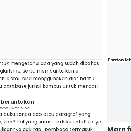
Tonton leb
g untuk mengetahui apa yang sudah dibahas
lagiarisme, serta membantu kamu
an. Kamu bisa menggunakan alat bantu
au database jurnal kampus untuk mencari
ng berantakan
.com/Cup of Couple)
buku tanpa bab atau paragraf yang
n, kan? Hal yang sama berlaku untuk karya
More 
r tulisannya gak rapi, pembaca termasuk