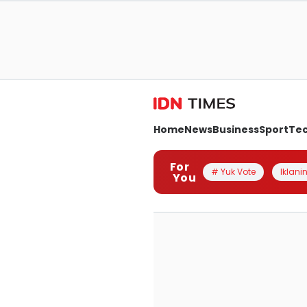
Home
News
Business
Sport
Te
For
# Yuk Vote
Iklanin
You