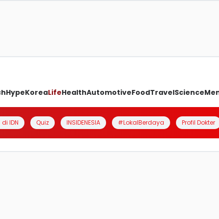
ch
Hype
Korea
Life
Health
Automotive
Food
Travel
Science
Me
 di IDN
Quiz
INSIDENESIA
#LokalBerdaya
Profil Dokter