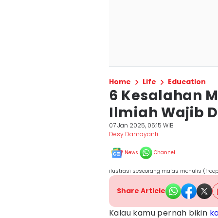
Home
Life
Education
6 Kesalahan M
Ilmiah Wajib D
07 Jan 2025, 05:15 WIB
Desy Damayanti
News
Channel
ilustrasi seseorang malas menulis (free
Share Article
Kalau kamu pernah bikin
ka