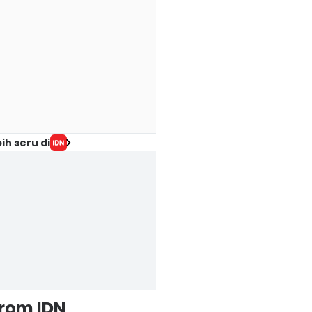
ih seru di
from IDN