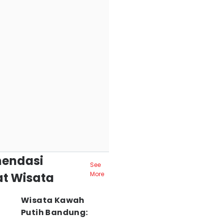
endasi
See
t Wisata
More
Wisata Kawah
Putih Bandung: