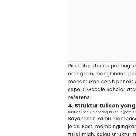
Riset literatur itu pentin
orang lain, menghindari p
menemukan celah peneliti
seperti Google Scholar at
referensi.
4. Struktur tulisan ya
ilustrasi penulis sedang burnout (pexels
Bayangkan kamu membaca 
jelas. Pasti membingungka
tulis ilmiah. Kalau struktu