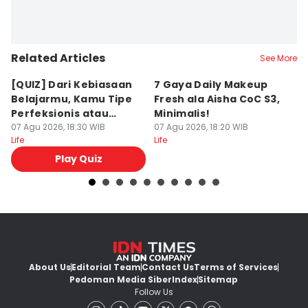
Related Articles
See More
[QUIZ] Dari Kebiasaan
7 Gaya Daily Makeup
A
Belajarmu, Kamu Tipe
Fresh ala Aisha CoC S3,
B
Perfeksionis atau
Minimalis!
M
Deadliner?
07 Agu 2026, 18:30 WIB
07 Agu 2026, 18:20 WIB
K
07
Life
Life
Lif
Play Quiz
About Us
Editorial Team
Contact Us
Terms of Services
Pedoman Media Siber
Index
Sitemap
Follow Us