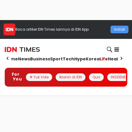
Baca artikel
IDN Times
lainnya di IDN App
Install
Home
News
Business
Sport
Tech
Hype
Korea
Life
Health
Aut
For
# Yuk Vote
Iklanin di IDN
Quiz
INSIDENESIA
You