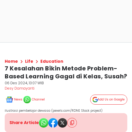
Home
Life
Education
7 Kesalahan Bikin Metode Problem-
Based Learning Gagal di Kelas, Susah?
06 Des 2024, 13:07 WIB
Desy Damayanti
News
Channel
Add Us on Google
ilustrasi pembelajar dewasa (pexels.com/RDNE Stock project)
Share Article