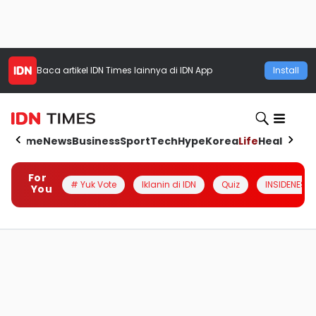
Baca artikel
IDN Times
lainnya di IDN App
Install
Home
News
Business
Sport
Tech
Hype
Korea
Life
Health
Aut
For
# Yuk Vote
Iklanin di IDN
Quiz
INSIDENESIA
You