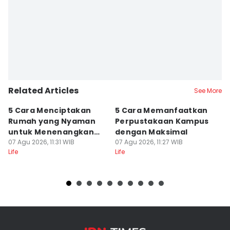
Related Articles
See More
5 Cara Menciptakan
5 Cara Memanfaatkan
5
Rumah yang Nyaman
Perpustakaan Kampus
M
untuk Menenangkan
dengan Maksimal
B
Pikiran
07 Agu 2026, 11:31 WIB
07 Agu 2026, 11:27 WIB
Fl
07
Life
Life
Lif