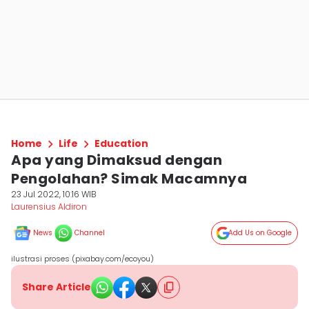
Home
Life
Education
Apa yang Dimaksud dengan
Pengolahan? Simak Macamnya
23 Jul 2022, 10:16 WIB
Laurensius Aldiron
News
Channel
Add Us on Google
ilustrasi proses (pixabay.com/ecoyou)
Share Article