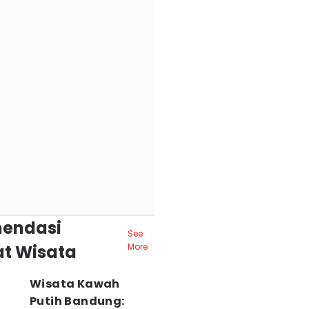
endasi
See
t Wisata
More
Wisata Kawah
Putih Bandung: