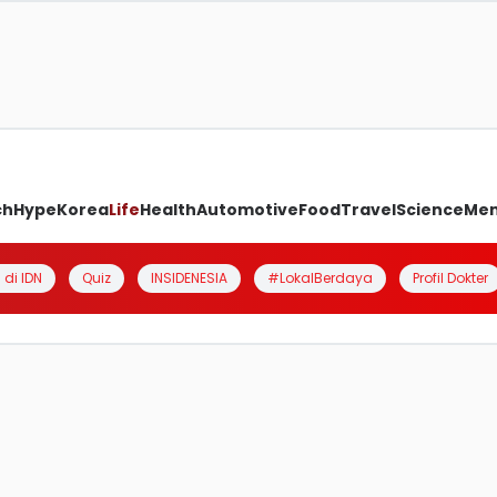
ch
Hype
Korea
Life
Health
Automotive
Food
Travel
Science
Me
 di IDN
Quiz
INSIDENESIA
#LokalBerdaya
Profil Dokter