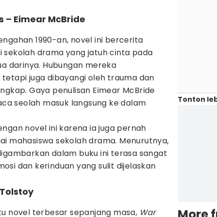
s – Eimear McBride
ngahan 1990-an, novel ini bercerita
 sekolah drama yang jatuh cinta pada
tua darinya. Hubungan mereka
tetapi juga dibayangi oleh trauma dan
ungkap. Gaya penulisan Eimear McBride
Tonton leb
ca seolah masuk langsung ke dalam
ngan novel ini karena ia juga pernah
ai mahasiswa sekolah drama. Menurutnya,
digambarkan dalam buku ini terasa sangat
si dan kerinduan yang sulit dijelaskan
 Tolstoy
More 
tu novel terbesar sepanjang masa,
War