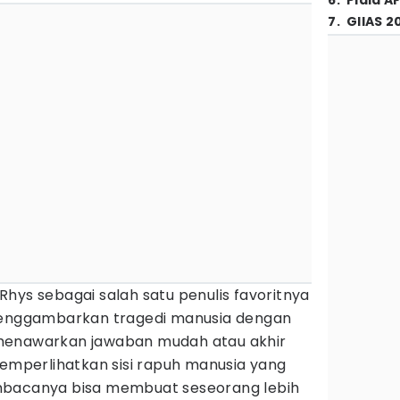
6
.
Piala A
7
.
GIIAS 2
hys sebagai salah satu penulis favoritnya
nggambarkan tragedi manusia dengan
ak menawarkan jawaban mudah atau akhir
memperlihatkan sisi rapuh manusia yang
mbacanya bisa membuat seseorang lebih