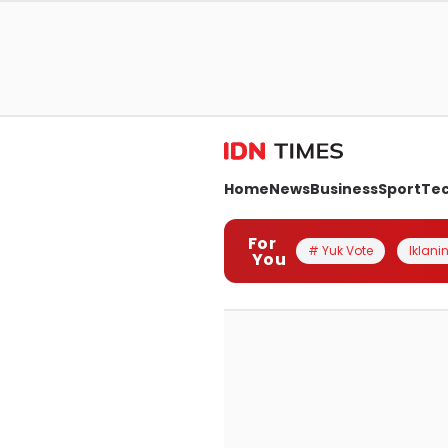
Home
News
Business
Sport
Te
For
# Yuk Vote
Iklanin
You