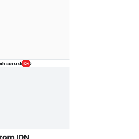
ih seru di
from IDN