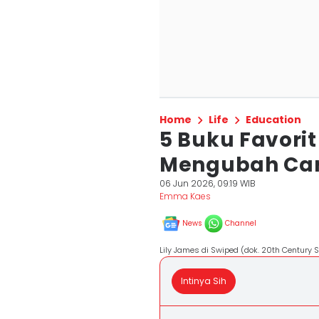
Home
Life
Education
5 Buku Favorit
Mengubah Ca
06 Jun 2026, 09:19 WIB
Emma Kaes
News
Channel
Lily James di Swiped (dok. 20th Century 
Intinya Sih