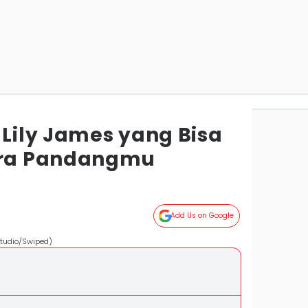
 Lily James yang Bisa
ra Pandangmu
Add Us on Google
Studio/Swiped)