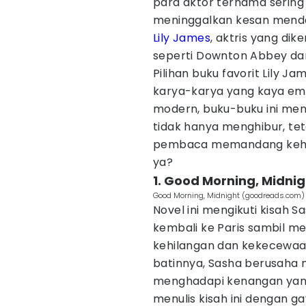
para aktor ternama sering 
meninggalkan kesan menda
Lily James
, aktris yang dik
seperti Downton Abbey dan
Pilihan buku favorit Lily 
karya-karya yang kaya emos
modern, buku-buku ini m
tidak hanya menghibur, t
pembaca memandang kehidup
ya?
1. Good Morning, Midnig
Good Morning, Midnight (goodreads.com)
Novel ini mengikuti kisah
kembali ke Paris sambil 
kehilangan dan kekecewaan
batinnya, Sasha berusaha
menghadapi kenangan yang
menulis kisah ini dengan ga