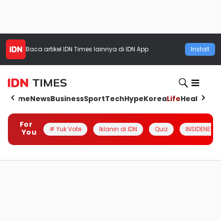
Baca artikel
IDN Times
lainnya di IDN App
Install
Home
News
Business
Sport
Tech
Hype
Korea
Life
Health
Aut
For
# Yuk Vote
Iklanin di IDN
Quiz
INSIDENESIA
You