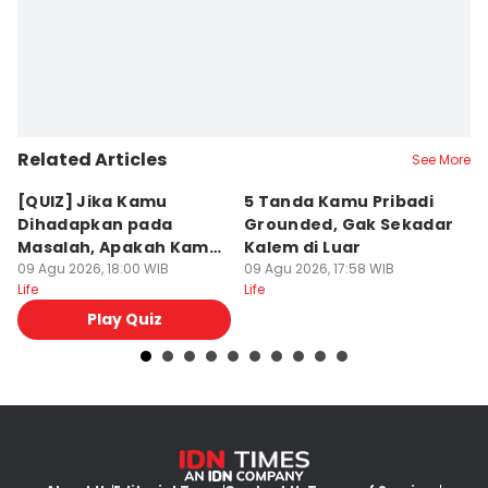
Related Articles
See More
[QUIZ] Jika Kamu
5 Tanda Kamu Pribadi
5
Dihadapkan pada
Grounded, Gak Sekadar
M
Masalah, Apakah Kamu
Kalem di Luar
L
Mudah Marah atau
09 Agu 2026, 18:00 WIB
09 Agu 2026, 17:58 WIB
09
Life
Life
Lif
Penyabar?
Play Quiz