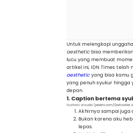
Untuk melengkapi unggahan
aesthetic
bisa memberikan 
lucu yang membuat momen 
artikel ini, IDN Times tel
aesthetic
yang bisa kamu gu
yang penuh syukur hingg
depan.
1. Caption bertema syu
ilustrasi wisuda (pexels.com/Godisable 
Akhirnya sampai juga di
Bukan karena aku heba
lepas.