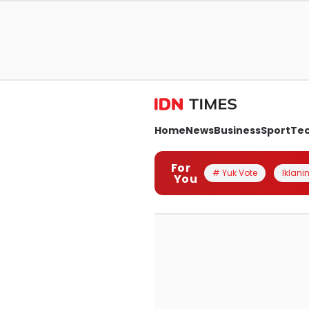
Home
News
Business
Sport
Te
For
# Yuk Vote
Iklanin
You