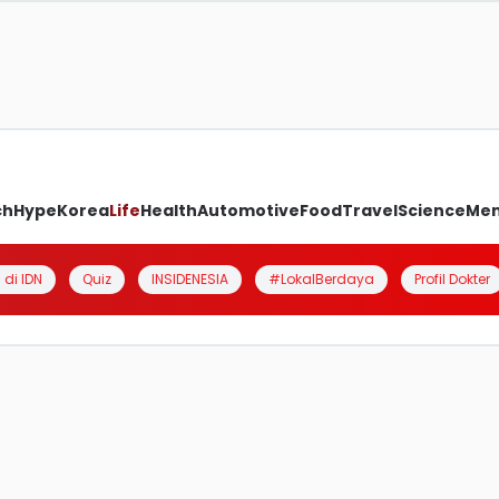
ch
Hype
Korea
Life
Health
Automotive
Food
Travel
Science
Me
 di IDN
Quiz
INSIDENESIA
#LokalBerdaya
Profil Dokter