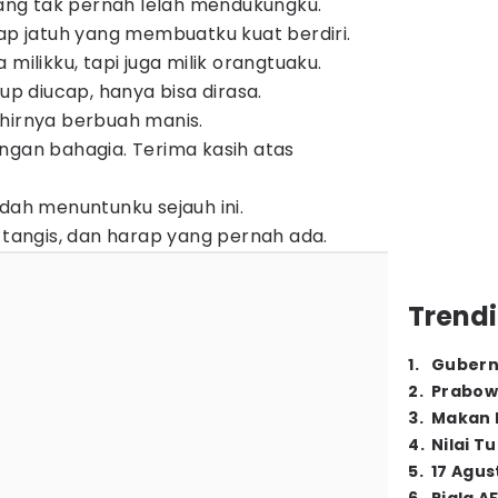
 yang tak pernah lelah mendukungku.
iap jatuh yang membuatku kuat berdiri.
 milikku, tapi juga milik orangtuaku.
kup diucap, hanya bisa dirasa.
hirnya berbuah manis.
ngan bahagia. Terima kasih atas
udah menuntunku sejauh ini.
, tangis, dan harap yang pernah ada.
Trendi
1
.
Gubern
2
.
Prabow
3
.
Makan B
4
.
Nilai T
5
.
17 Agus