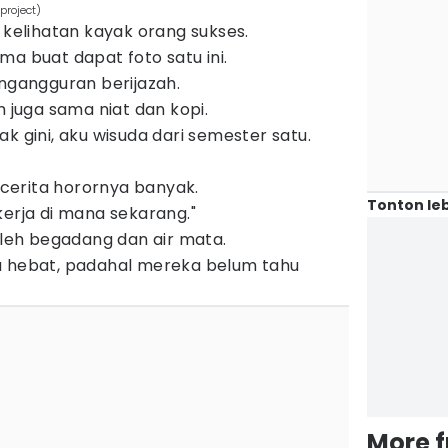
project)
 kelihatan kayak orang sukses.
ma buat dapat foto satu ini.
engangguran berijazah.
h juga sama niat dan kopi.
k gini, aku wisuda dari semester satu.
i cerita horornya banyak.
Tonton leb
kerja di mana sekarang."
 oleh begadang dan air mata.
u hebat, padahal mereka belum tahu
More 