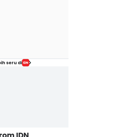
ih seru di
from IDN