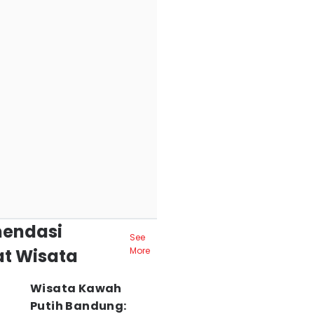
endasi
See
t Wisata
More
Wisata Kawah
Putih Bandung: