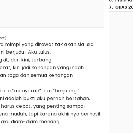
6
.
Piala A
7
.
GIIAS 2
hez)
a mimpi yang dirawat tak akan sia-sia.
i berjudul: Aku Lulus.
gkit, dan kini, terbang.
rat, kini jadi kenangan yang indah.
akan toga dan semua kenangan
kata “menyerah” dan “berjuang.”
ini adalah bukti aku pernah bertahan.
harus cepat, yang penting sampai.
a mudah, tapi karena akhirnya berhasil.
h, aku diam-diam menang.