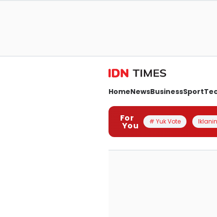
Home
News
Business
Sport
Te
For
# Yuk Vote
Iklanin
You