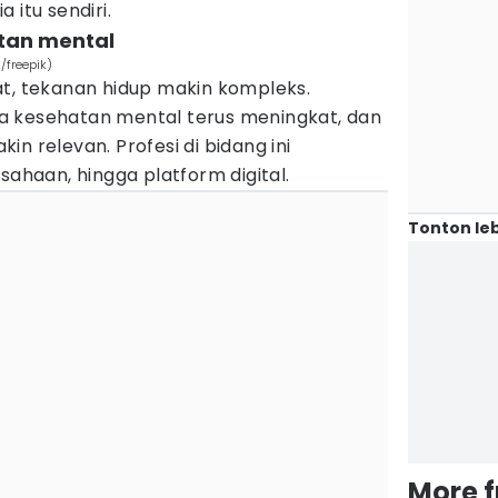
 itu sendiri.
atan mental
m/freepik)
at, tekanan hidup makin kompleks.
a kesehatan mental terus meningkat, dan
akin relevan. Profesi di bidang ini
sahaan, hingga platform digital.
Tonton leb
More 