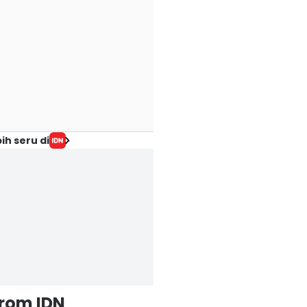
ih seru di
from IDN