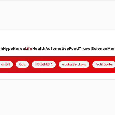
ch
Hype
Korea
Life
Health
Automotive
Food
Travel
Science
Me
 di IDN
Quiz
INSIDENESIA
#LokalBerdaya
Profil Dokter