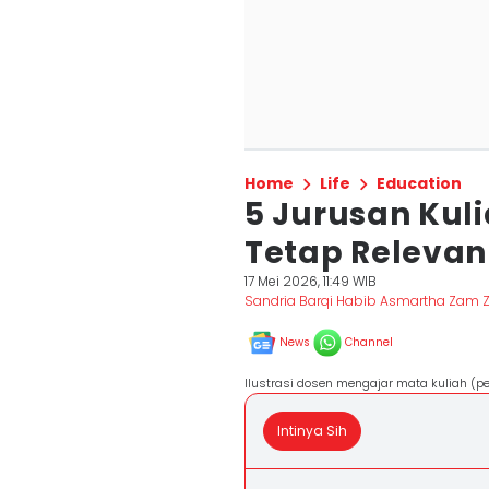
Home
Life
Education
5 Jurusan Kuli
Tetap Relevan
17 Mei 2026, 11:49 WIB
Sandria Barqi Habib Asmartha Zam
News
Channel
Ilustrasi dosen mengajar mata kuliah (
Intinya Sih