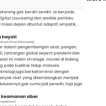
ekarang gak berdiri sendiri. Ia berpadu
igital counseling
dan analisis perilaku
i masa depan dituntut adaptif, empatik,
u hayati
epik.com/Wiroj Sidhisoradej)
sar dalam pengembangan obat, pangan,
0, tantangan global seperti pandemi dan
an ini makin strategis. Inovasi di bidang
g pada kualitas hidup manusia.
teknologi juga berkaitan erat dengan
. Banyak riset yang dikembangkan menjadi
, lulusannya gak cuma jadi peneliti, tapi juga
n keamanan siber
awpixel.com)