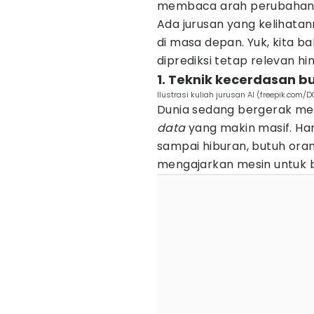
membaca arah perubahan du
Ada jurusan yang kelihatan
di masa depan. Yuk, kita b
diprediksi tetap relevan hi
1. Teknik kecerdasan b
Ilustrasi kuliah jurusan AI (freepik.com/D
Dunia sedang bergerak me
data
yang makin masif. Ham
sampai hiburan, butuh ora
mengajarkan mesin untuk b