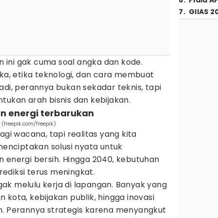
6
.
Piala A
7
.
GIIAS 2
an ini gak cuma soal angka dan kode.
ika, etika teknologi, dan cara membuat
adi, perannya bukan sekadar teknis, tapi
tukan arah bisnis dan kebijakan.
an energi terbarukan
 (freepik.com/freepik)
agi wacana, tapi realitas yang kita
 menciptakan solusi nyata untuk
n energi bersih. Hingga 2040, kebutuhan
prediksi terus meningkat.
i gak melulu kerja di lapangan. Banyak yang
 kota, kebijakan publik, hingga inovasi
n. Perannya strategis karena menyangkut