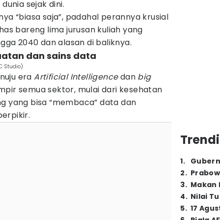
nia sejak dini.
nya “biasa saja”, padahal perannya krusial
ahas bareng lima jurusan kuliah yang
ngga 2040 dan alasan di baliknya.
uatan dan sains data
C Studio)
nuju era
Artificial Intelligence
dan
big
pir semua sektor, mulai dari kesehatan
ng yang bisa “membaca” data dan
erpikir.
Trendi
1
.
Gubern
2
.
Prabow
3
.
Makan B
4
.
Nilai T
5
.
17 Agus