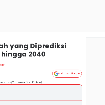
ah yang Diprediksi
 hingga 2040
 Zam
Add Us on Google
pexels.com/Yan KrukauYan Krukau)