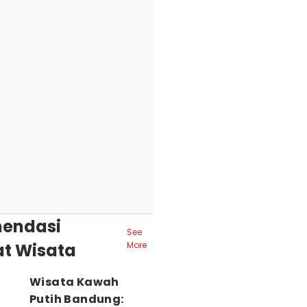
endasi
See
t Wisata
More
Wisata Kawah
Putih Bandung: