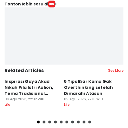
Tonton lebih seru di
Related Articles
See More
Inspirasi Gaya Akad
5 Tips Biar Kamu Gak
5
Nikah Pila Istri Aulion,
Overthinking setelah
y
Tema Tradisional
Dimarahi Atasan
d
Modern
09 Agu 2026, 22:32 WIB
09 Agu 2026, 22:31 WIB
09
Life
Life
Lif