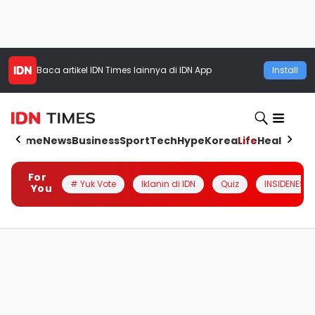
Baca artikel
IDN Times
lainnya di IDN App
Install
Home
News
Business
Sport
Tech
Hype
Korea
Life
Health
Aut
For
# Yuk Vote
Iklanin di IDN
Quiz
INSIDENESIA
You