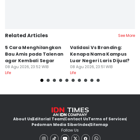
Related Articles
See More
5 Cara Menghilangkan
Validasi Vs Branding:
6
Bau Amis pada Talenan
Kenapa Nama Kampus
F
agar Kembali Segar
Luar Negeri Laris Dijual?
T
08 Agu 2026, 23:52 WIB
08 Agu 2026, 23:51 WIB
M
08
Life
Life
Lif
About Us
Editorial Team
Contact Us
Terms of Services
Pedoman Media Siber
Index
Sitemap
Follow Us