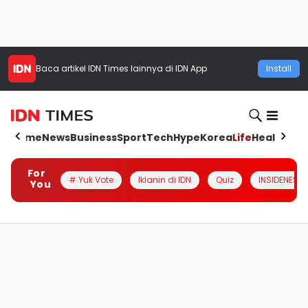
Baca artikel
IDN Times
lainnya di IDN App
Install
Home
News
Business
Sport
Tech
Hype
Korea
Life
Health
Aut
For
# Yuk Vote
Iklanin di IDN
Quiz
INSIDENESIA
You