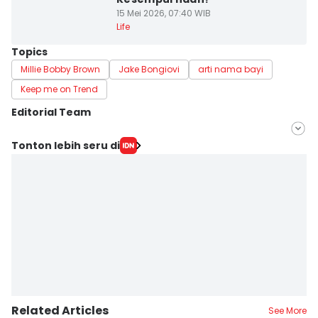
15 Mei 2026, 07:40 WIB
Life
Topics
Millie Bobby Brown
Jake Bongiovi
arti nama bayi
Keep me on Trend
Editorial Team
Editor
Tonton lebih seru di
Pinka Wima Wima
Editor
Eddy Rusmanto
Related Articles
See More