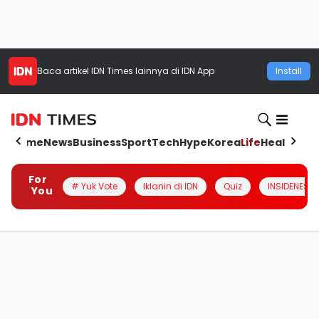
Baca artikel
IDN Times
lainnya di IDN App
Install
Home
News
Business
Sport
Tech
Hype
Korea
Life
Health
Aut
For
# Yuk Vote
Iklanin di IDN
Quiz
INSIDENESIA
You