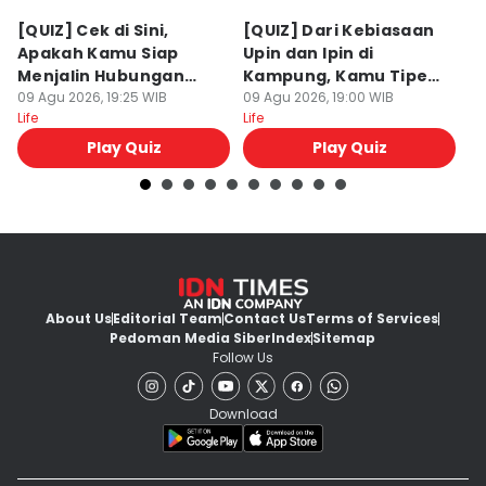
[QUIZ] Cek di Sini,
[QUIZ] Dari Kebiasaan
[
Apakah Kamu Siap
Upin dan Ipin di
U
Menjalin Hubungan
Kampung, Kamu Tipe
B
Serius?
09 Agu 2026, 19:25 WIB
yang Pendendam atau
09 Agu 2026, 19:00 WIB
Hi
09
Life
Life
Lif
Pemurung?
Play Quiz
Play Quiz
About Us
Editorial Team
Contact Us
Terms of Services
Pedoman Media Siber
Index
Sitemap
Follow Us
Download