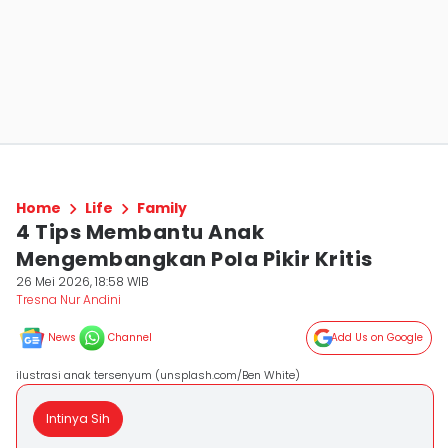
Home
Life
Family
4 Tips Membantu Anak
Mengembangkan Pola Pikir Kritis
26 Mei 2026, 18:58 WIB
Tresna Nur Andini
News
Channel
Add Us on Google
ilustrasi anak tersenyum (unsplash.com/Ben White)
Intinya Sih