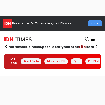
Baca artikel
IDN Times
lainnya di IDN App
Install
Home
News
Business
Sport
Tech
Hype
Korea
Life
Health
Aut
For
# Yuk Vote
Iklanin di IDN
Quiz
INSIDENESIA
You