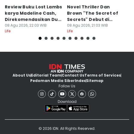
Review Buku Lost Lambs
Novel Thriller Dan
6
karya Madeline Cash,
Brown "The Secret of
M
Direkomendasikan Dua
Secrets" Debut di
P
Lipa
08 Agu 2026, 22:03 WIB
Netflix
08 Agu 2026, 21:03 WIB
08
Life
Life
Lif
About Us
Editorial Team
Contact Us
Terms of Services
Pedoman Media Siber
Index
Sitemap
Follow Us
Download
© 2026 IDN. All Rights Reserved.