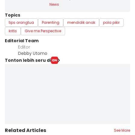
News
Topics
tips orangtua
Parenting
mendidik anak
pola pikir
kritis
Give me Perspective
Editorial Team
Editor
Debby Utomo
Tonton lebih seru di
Related Articles
See More