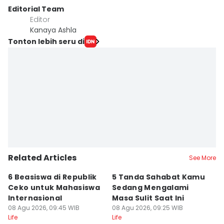
Editorial Team
Editor
Kanaya Ashla
Tonton lebih seru di
Related Articles
See More
6 Beasiswa di Republik
5 Tanda Sahabat Kamu
1
Ceko untuk Mahasiswa
Sedang Mengalami
P
Internasional
Masa Sulit Saat Ini
In
08 Agu 2026, 09:45 WIB
08 Agu 2026, 09:25 WIB
08
Life
Life
Lif