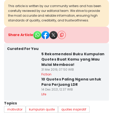
This article is written by our community writers and has been
carefully reviewed by our editorial team. We strive to provide
the most accurate and reliable information, ensuring high
standards of quality, credibility, and trustworthiness.
Share Article
Curated For You
5 Rekomendasi Buku Kumpulan
Quotes Buat Kamu yang Mau
Mulai Membaca!
31 Mei 2019, 07:50 WIB
Fiction
10 Quotes Paling Ngena untuk
Para Perjuang LDR
14 Des 2021, 12:37 WIB
Life
Topics
motivator
kumpulan quote
quotes inspiratif