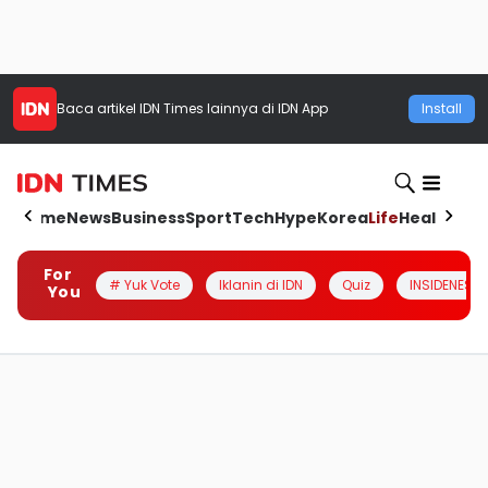
Baca artikel
IDN Times
lainnya di IDN App
Install
Home
News
Business
Sport
Tech
Hype
Korea
Life
Health
Aut
For
# Yuk Vote
Iklanin di IDN
Quiz
INSIDENESIA
You