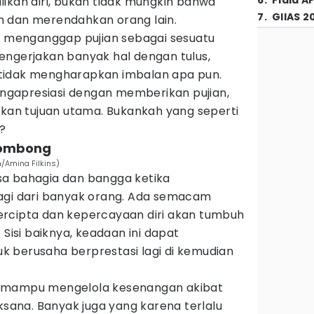
6
.
Piala A
ikan diri, bukan tidak mungkin bahwa
7
.
GIIAS 2
h dan merendahkan orang lain.
ak menganggap pujian sebagai sesuatu
engerjakan banyak hal dengan tulus,
tidak mengharapkan imbalan apa pun.
gapresiasi dengan memberikan pujian,
ukan tujuan utama. Bukankah yang seperti
n?
 sombong
/Amina Filkins)
sa bahagia dan bangga ketika
agi dari banyak orang. Ada semacam
rcipta dan kepercayaan diri akan tumbuh
 Sisi baiknya, keadaan ini dapat
 berusaha berprestasi lagi di kemudian
g mampu mengelola kesenangan akibat
aksana. Banyak juga yang karena terlalu