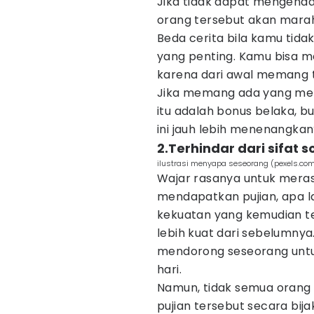
Jika tidak dapat mengendal
orang tersebut akan mara
Beda cerita bila kamu tid
yang penting. Kamu bisa m
karena dari awal memang 
Jika memang ada yang men
itu adalah bonus belaka, b
ini jauh lebih menenangka
2.Terhindar dari sifat
ilustrasi menyapa seseorang (pexels.com
Wajar rasanya untuk mera
mendapatkan pujian, apa l
kekuatan yang kemudian te
lebih kuat dari sebelumnya.
mendorong seseorang untuk
hari.
Namun, tidak semua oran
pujian tersebut secara bij