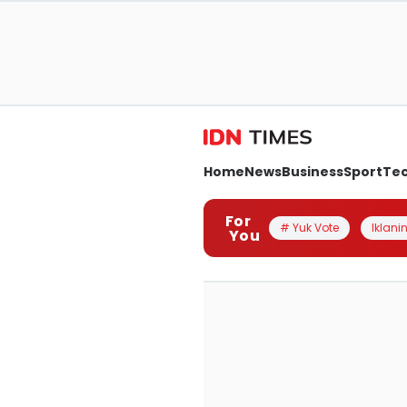
Home
News
Business
Sport
Te
For
# Yuk Vote
Iklanin
You