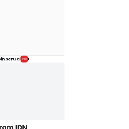
ih seru di
from IDN