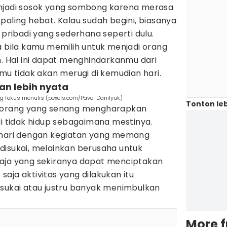
enjadi sosok yang sombong karena merasa
paling hebat. Kalau sudah begini, biasanya
 pribadi yang sederhana seperti dulu.
a bila kamu memilih untuk menjadi orang
n. Hal ini dapat menghindarkanmu dari
amu tidak akan merugi di kemudian hari.
an lebih nyata
g fokus menulis (pexels.com/Pavel Danilyuk)
Tonton leb
g-orang yang senang mengharapkan
li tidak hidup sebagaimana mestinya.
-hari dengan kegiatan yang memang
disukai, melainkan berusaha untuk
aja yang sekiranya dapat menciptakan
p saja aktivitas yang dilakukan itu
isukai atau justru banyak menimbulkan
More 