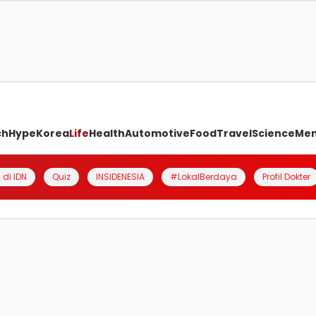
ch
Hype
Korea
Life
Health
Automotive
Food
Travel
Science
Me
 di IDN
Quiz
INSIDENESIA
#LokalBerdaya
Profil Dokter