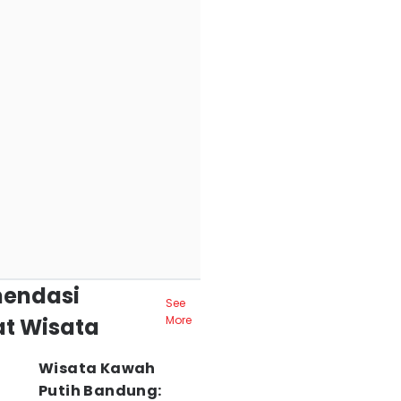
endasi
See
t Wisata
More
Wisata Kawah
Putih Bandung: