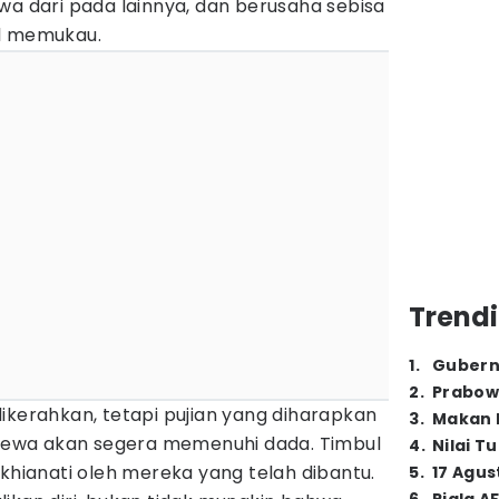
wa dari pada lainnya, dan berusaha sebisa
il memukau.
Trendi
1
.
Gubern
2
.
Prabow
ikerahkan, tetapi pujian yang diharapkan
3
.
Makan B
kecewa akan segera memenuhi dada. Timbul
4
.
Nilai T
ikhianati oleh mereka yang telah dibantu.
5
.
17 Agus