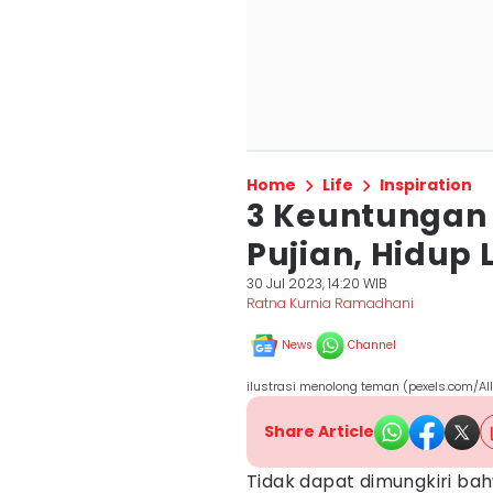
Home
Life
Inspiration
3 Keuntungan 
Pujian, Hidup L
30 Jul 2023, 14:20 WIB
Ratna Kurnia Ramadhani
News
Channel
ilustrasi menolong teman (pexels.com/A
Share Article
Tidak dapat dimungkiri 