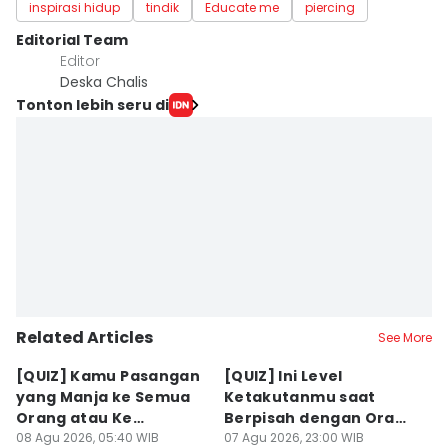
inspirasi hidup
tindik
Educate me
piercing
Editorial Team
Editor
Deska Chalis
Tonton lebih seru di
Related Articles
See More
[QUIZ] Kamu Pasangan
[QUIZ] Ini Level
[
yang Manja ke Semua
Ketakutanmu saat
M
Orang atau Ke
Berpisah dengan Orang
T
Pasangan Aja?
08 Agu 2026, 05:40 WIB
Lain
07 Agu 2026, 23:00 WIB
07