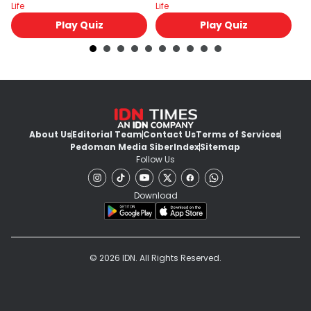
Life
Life
Lif
Play Quiz
Play Quiz
About Us
Editorial Team
Contact Us
Terms of Services
Pedoman Media Siber
Index
Sitemap
Follow Us
Download
© 2026 IDN. All Rights Reserved.