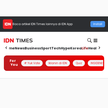
Baca artikel
IDN Times
lainnya di IDN App
Install
Home
News
Business
Sport
Tech
Hype
Korea
Life
Health
Aut
For
# Yuk Vote
Iklanin di IDN
Quiz
INSIDENESIA
You