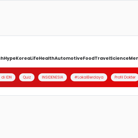
ch
Hype
Korea
Life
Health
Automotive
Food
Travel
Science
Me
 di IDN
Quiz
INSIDENESIA
#LokalBerdaya
Profil Dokter