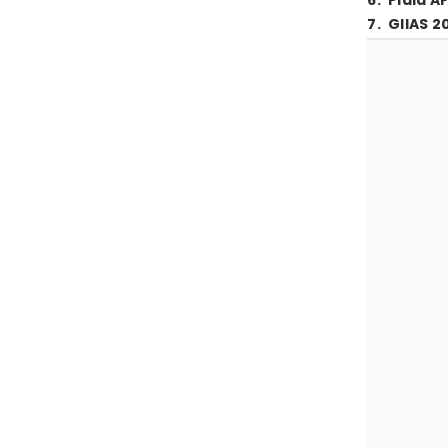
6
.
Piala A
7
.
GIIAS 2