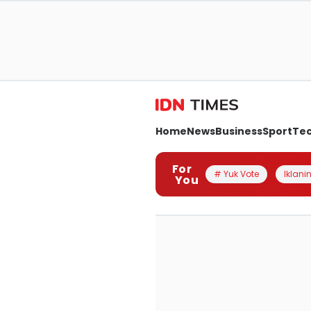
Home
News
Business
Sport
Te
For
# Yuk Vote
Iklanin
You