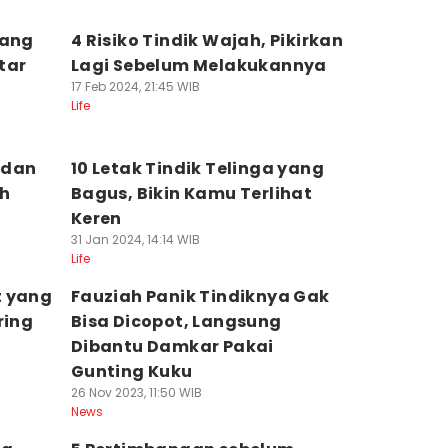
yang
4 Risiko Tindik Wajah, Pikirkan
tar
Lagi Sebelum Melakukannya
17 Feb 2024, 21:45 WIB
Life
 dan
10 Letak Tindik Telinga yang
ih
Bagus, Bikin Kamu Terlihat
Keren
31 Jan 2024, 14:14 WIB
Life
t yang
Fauziah Panik Tindiknya Gak
ring
Bisa Dicopot, Langsung
Dibantu Damkar Pakai
Gunting Kuku
26 Nov 2023, 11:50 WIB
News