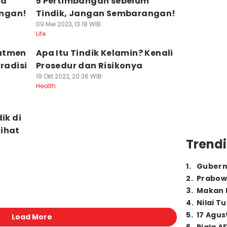
ta
5 Pertimbangan sebelum
ngan!
Tindik, Jangan Sembarangan!
09 Mei 2023, 13:18 WIB
Life
rutmen
Apa Itu Tindik Kelamin? Kenali
radisi
Prosedur dan Risikonya
19 Okt 2022, 20:36 WIB
Health
ik di
ihat
Trendi
1
.
Gubern
2
.
Prabow
3
.
Makan B
4
.
Nilai T
5
.
17 Agus
Load More