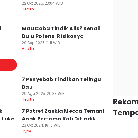
22 Okt 2025, 23:04 WIB
Health
i
Mau Coba Tindik Alis? Kenali
Dulu Potensi Risikonya
20 Sep 2025, 11:11 WIB
Health
7 Penyebab Tindikan Telinga
Bau
29 Agu 2025, 20:33 WIB
Health
Rekom
k
7 Potret Zaskia Mecca Temani
Tempa
 Luka
Anak Pertama Kali Ditindik
23 Okt 2024, 18:13 WIB
Hype