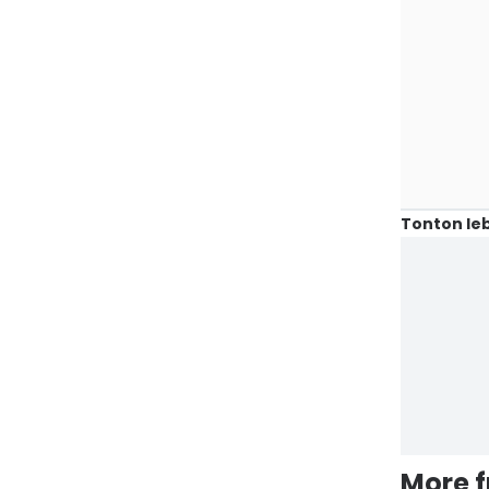
Tonton leb
More 