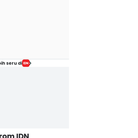
ih seru di
from IDN