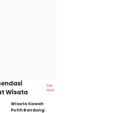
endasi
See
t Wisata
More
Wisata Kawah
Putih Bandung: