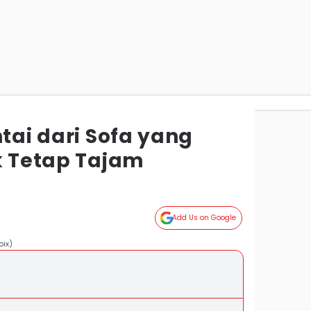
ntai dari Sofa yang
k Tetap Tajam
Add Us on Google
oix)