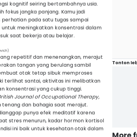
si kognitif seiring bertambahnya usia.
ih fokus jangka panjang. Kamu jadi
perhatian pada satu tugas sampai
us untuk meningkatkan konsentrasi dalam
asuk saat bekerja atau belajar.
ovich)
yang repetitif dan menenangkan, merajut
Tonton leb
 Gerakan tangan yang berulang sambil
membuat otak tetap sibuk memproses
 terlihat santai, aktivitas ini melibatkan
an konsentrasi yang cukup tinggi.
British Journal of Occupational Therapy,
 tenang dan bahagia saat merajut.
g dianggap punya efek meditatif karena
aat stres menurun, kadar hormon kortisol
kondisi ini baik untuk kesehatan otak dalam
More 