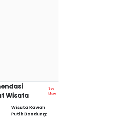
endasi
See
t Wisata
More
Wisata Kawah
Putih Bandung: