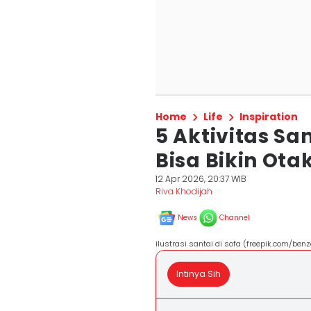
Home
Life
Inspiration
5 Aktivitas Sa
Bisa Bikin Ota
12 Apr 2026, 20:37 WIB
Riva Khodijah
News
Channel
ilustrasi santai di sofa (freepik.com/benz
Intinya Sih