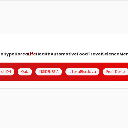
ch
Hype
Korea
Life
Health
Automotive
Food
Travel
Science
Me
 di IDN
Quiz
INSIDENESIA
#LokalBerdaya
Profil Dokter