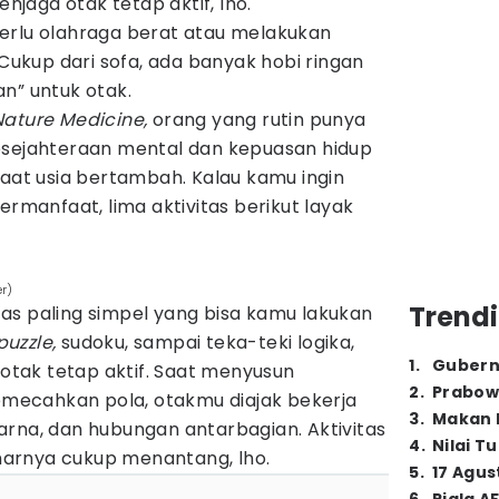
jaga otak tetap aktif, lho.
erlu olahraga berat atau melakukan
 Cukup dari sofa, ada banyak hobi ringan
n” untuk otak.
Nature Medicine,
orang yang rutin punya
esejahteraan mental dan kepuasan hidup
saat usia bertambah. Kalau kamu ingin
ermanfaat, lima aktivitas berikut layak
er)
Trendi
vitas paling simpel yang bisa kamu lakukan
puzzle,
sudoku, sampai teka-teki logika,
1
.
Gubern
tak tetap aktif. Saat menyusun
2
.
Prabow
ecahkan pola, otakmu diajak bekerja
3
.
Makan B
arna, dan hubungan antarbagian. Aktivitas
4
.
Nilai T
benarnya cukup menantang, lho.
5
.
17 Agus