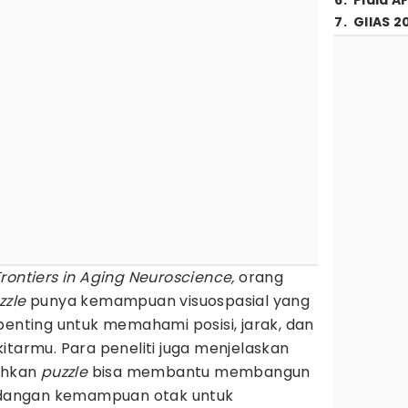
6
.
Piala A
7
.
GIIAS 2
Frontiers in Aging Neuroscience,
orang
zzle
punya kemampuan visuospasial yang
penting untuk memahami posisi, jarak, dan
itarmu. Para peneliti juga menjelaskan
ahkan
puzzle
bisa membantu membangun
dangan kemampuan otak untuk