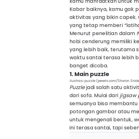
kamu manfaatkan untuk men
Kabar baiknya, kamu gak p
aktivitas yang bikin capek.
yang tetap memberi “latiha
Menurut penelitian dalam
hobi cenderung memiliki k
yang lebih baik, terutama 
waktu santai terasa lebih b
banget dicoba.
1. Main puzzle
ilustrasi puzzle (pexels.com/Sharon Snid
Puzzle
jadi salah satu akti
dari sofa. Mulai dari
jigsaw 
semuanya bisa membantu o
potongan gambar atau mem
untuk mengenali bentuk, w
ini terasa santai, tapi se