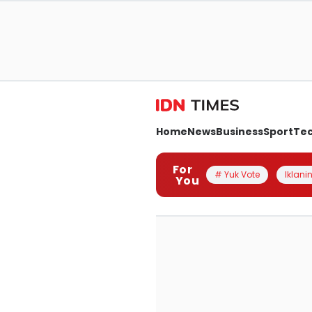
Home
News
Business
Sport
Te
For
# Yuk Vote
Iklanin
You