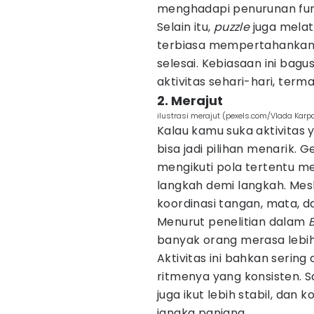
menghadapi penurunan fung
Selain itu,
puzzle
juga melat
terbiasa mempertahankan 
selesai. Kebiasaan ini bag
aktivitas sehari-hari, term
2. Merajut
ilustrasi merajut (pexels.com/Vlada Karp
Kalau kamu suka aktivitas 
bisa jadi pilihan menarik.
mengikuti pola tertentu 
langkah demi langkah. Meski
koordinasi tangan, mata, d
Menurut penelitian dalam
banyak orang merasa lebih
Aktivitas ini bahkan serin
ritmenya yang konsisten. S
juga ikut lebih stabil, dan 
jangka panjang.