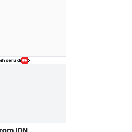
ih seru di
from IDN