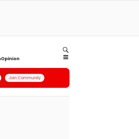
n
Opinion
Join Community