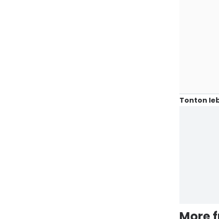
Tonton leb
More 