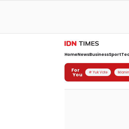
Home
News
Business
Sport
Te
For
# Yuk Vote
Iklanin
You