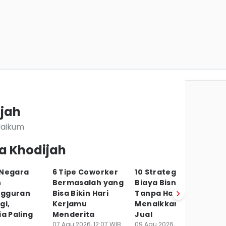
ijah
laikum
a Khodijah
 Negara
6 Tipe Coworker
10 Strategi Hadapi
An
n
Bermasalah yang
Biaya Bisnis Naik
Ja
gguran
Bisa Bikin Hari
Tanpa Harus
Ba
gi,
Kerjamu
Menaikkan Harga
In
ia Paling
Menderita
Jual
09
Bu
07 Agu 2026, 12:07 WIB
09 Agu 2026, 09:02 WIB