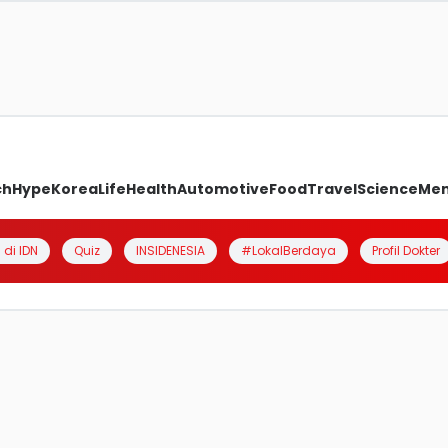
ch
Hype
Korea
Life
Health
Automotive
Food
Travel
Science
Me
 di IDN
Quiz
INSIDENESIA
#LokalBerdaya
Profil Dokter