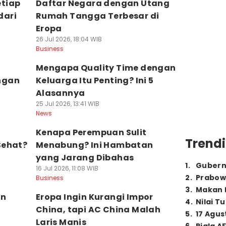
tiap
Daftar Negara dengan Utang
dari
Rumah Tangga Terbesar di
Eropa
26 Jul 2026, 18:04 WIB
Business
Mengapa Quality Time dengan
ngan
Keluarga Itu Penting? Ini 5
Alasannya
25 Jul 2026, 13:41 WIB
News
Kenapa Perempuan Sulit
Trendi
Sehat?
Menabung? Ini Hambatan
yang Jarang Dibahas
1
.
Gubern
16 Jul 2026, 11:08 WIB
2
.
Prabow
Business
3
.
Makan B
in
Eropa Ingin Kurangi Impor
4
.
Nilai T
China, tapi AC China Malah
5
.
17 Agus
Laris Manis