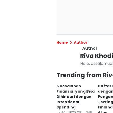
Home
Author
Author
Riva Khod
Halo, assalamua
Trending from Riv
5 Kesalahan
Daftar
Finansial yang Bisa
denga
Dihindari dengan
Pengan
Intentional
Terting
Spending
Finland
09 Agu 2026, 20:30 WIB
Atas