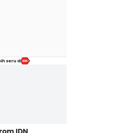
ih seru di
from IDN