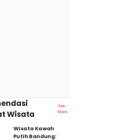
endasi
See
t Wisata
More
Wisata Kawah
Putih Bandung: