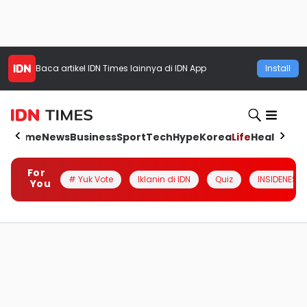
Baca artikel
IDN Times
lainnya di IDN App
Install
Home
News
Business
Sport
Tech
Hype
Korea
Life
Health
Aut
For
# Yuk Vote
Iklanin di IDN
Quiz
INSIDENESIA
You