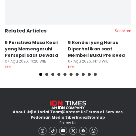
Related Articles
See More
5 Peristiwa Masa Kecil
5 Kondisi yang Harus
5
yang Memengaruhi
Diperhatikan saat
W
Persepsi saat Dewasa
Membeli Buku Preloved
u
07 Agu 2026, 14:28 WIB
07 Agu 2026, 14:18 WIB
K
07
Life
Life
Lif
About Us
Editorial Team
Contact Us
Terms of Services
Pedoman Media Siber
Index
Sitemap
Follow Us