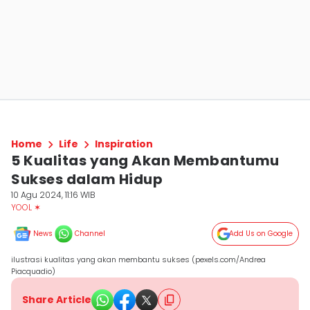
Home
Life
Inspiration
5 Kualitas yang Akan Membantumu
Sukses dalam Hidup
10 Agu 2024, 11:16 WIB
YOOL ✶
News
Channel
Add Us on Google
ilustrasi kualitas yang akan membantu sukses (pexels.com/Andrea
Piacquadio)
Share Article