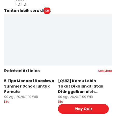
L A L A .
Tonton lebih seru di
Related Articles
See More
5 Tips Mencari Beasiswa
[QUIZ] Kamu Lebih
5
Summer School untuk
Takut Dikhianati atau
R
Pemula
Ditinggalkan oleh
M
09 Agu 2026, 11:10 WIB
Orang Lain?
09 Agu 2026, 11:00 WIB
M
09
Life
Life
Lif
Play Quiz