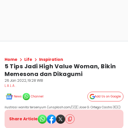
Home
Life
Inspiration
5 Tips Jadi High Value Woman, Bikin
Memesona dan Dikagumi
26 Jan 2022, 19:28 WIB
L A L A .
News
Channel
Add Us on Google
ilustrasi wanita tersenyum (unsplash.com/🇻🇪 Jose G. Ortega Castro 🇲🇽)
Share Article