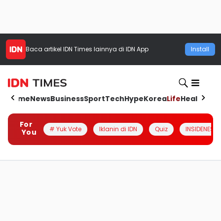
Baca artikel
IDN Times
lainnya di IDN App
Install
Home
News
Business
Sport
Tech
Hype
Korea
Life
Health
Aut
For
# Yuk Vote
Iklanin di IDN
Quiz
INSIDENESIA
You