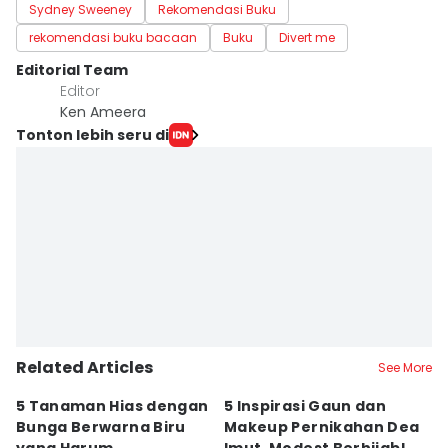
Sydney Sweeney
Rekomendasi Buku
rekomendasi buku bacaan
Buku
Divert me
Editorial Team
Editor
Ken Ameera
Tonton lebih seru di
Related Articles
See More
5 Tanaman Hias dengan
5 Inspirasi Gaun dan
I
Bunga Berwarna Biru
Makeup Pernikahan Dea
Pi