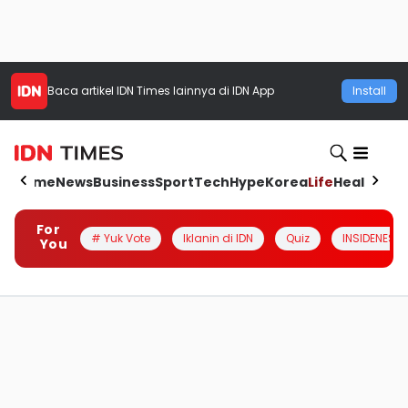
Baca artikel
IDN Times
lainnya di IDN App
Install
Home
News
Business
Sport
Tech
Hype
Korea
Life
Health
Aut
For
# Yuk Vote
Iklanin di IDN
Quiz
INSIDENESIA
You