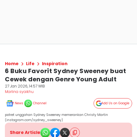
Home
Life
Inspiration
6 Buku Favorit Sydney Sweeney buat
Cewek dengan Genre Young Adult
27 Jan 2026, 14:57 WIB
Marlina syaikhu
News
Channel
Add Us on Google
potret unggahan Sydney Sweeney memerankan Christy Martin
(instagram.com/sydney_sweeney)
Share Article