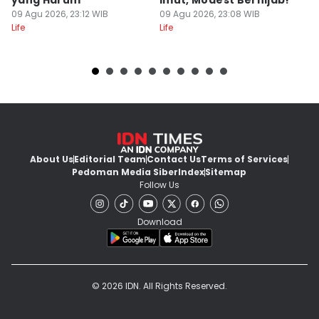
yang Harum
Imut, Modest Berhijab!
U
09 Agu 2026, 23:12 WIB
09 Agu 2026, 23:08 WIB
09
Life
Life
Lif
About Us
Editorial Team
Contact Us
Terms of Services
Pedoman Media Siber
Index
Sitemap
Follow Us
Download
© 2026 IDN. All Rights Reserved.