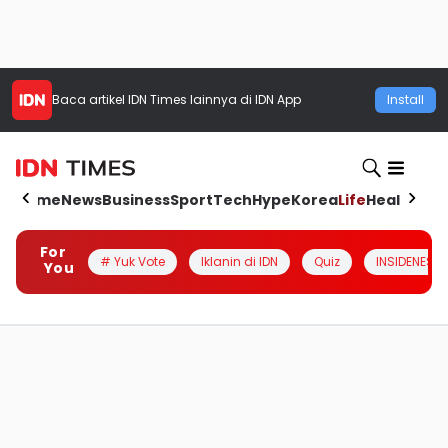
Baca artikel
IDN Times
lainnya di IDN App
Install
Home
News
Business
Sport
Tech
Hype
Korea
Life
Health
Aut
For
# Yuk Vote
Iklanin di IDN
Quiz
INSIDENESIA
You