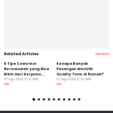
Related Articles
See More
6 Tipe Coworker
Kenapa Banyak
5
Bermasalah yang Bisa
Pasangan Memilih
S
Bikin Hari Kerjamu
Quality Time di Rumah?
D
Menderita
07 Agu 2026, 12:07 WIB
07 Agu 2026, 12:00 WIB
07
Life
Life
Lif