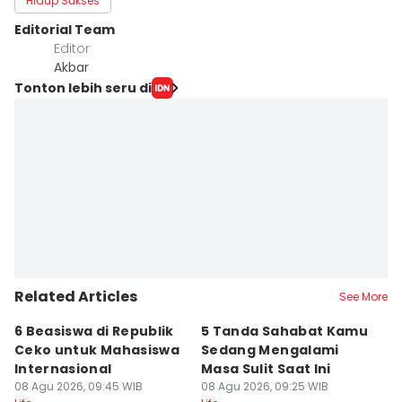
Hidup Sukses
Editorial Team
Editor
Akbar
Tonton lebih seru di
Related Articles
See More
6 Beasiswa di Republik
5 Tanda Sahabat Kamu
1
Ceko untuk Mahasiswa
Sedang Mengalami
P
Internasional
Masa Sulit Saat Ini
In
08 Agu 2026, 09:45 WIB
08 Agu 2026, 09:25 WIB
08