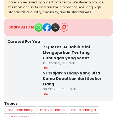
carefully reviewed by our editorial team. We strive to provide
the most accurate and reliable information, ensuring high
standards of quality, credibility, and trustworthiness.
Share Article
Curated For You
7 Quotes BJ Habibie ini
Mengajarkan Tentang
Hubungan yang Sehat
12 Sep 2019, 11:35 WIB
Life
5 Pelajaran Hidup yang Bisa
Kamu Dapatkan dari Seekor
Elang
08 Okt 2018, 23:15 WIB
Life
Topics
pelajaran hidup
motivasi hidup
hidup bahagia