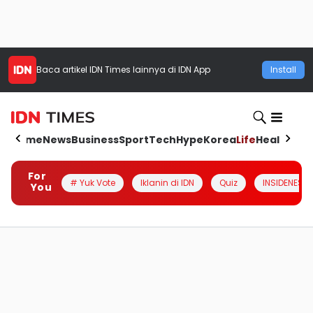
Baca artikel
IDN Times
lainnya di IDN App
Install
Home
News
Business
Sport
Tech
Hype
Korea
Life
Health
Aut
For
# Yuk Vote
Iklanin di IDN
Quiz
INSIDENESIA
You