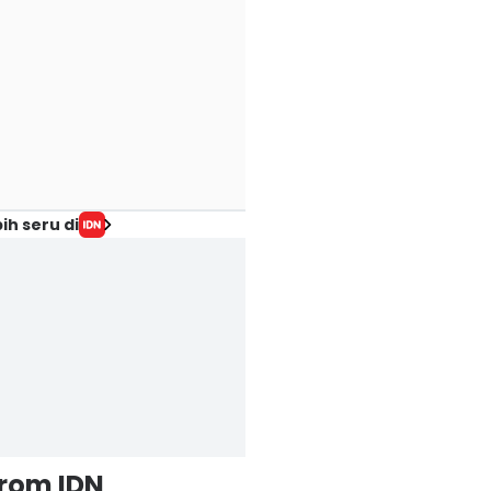
ih seru di
from IDN