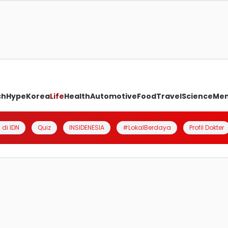
ch
Hype
Korea
Life
Health
Automotive
Food
Travel
Science
Me
 di IDN
Quiz
INSIDENESIA
#LokalBerdaya
Profil Dokter