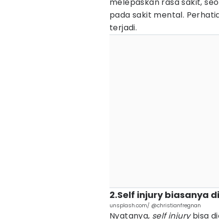
melepaskan rasa sakit, seol
pada sakit mental. Perhat
terjadi.
2.Self injury biasanya 
unsplash.com/ @christianfregnan
Nyatanya,
self injury
bisa d