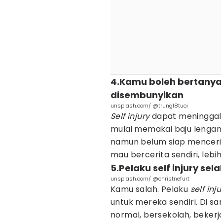
4.Kamu boleh bertanya 
disembunyikan
unsplash.com/ @trung18tuoi
Self injury
dapat meninggalk
mulai memakai baju lenga
namun belum siap menceri
mau bercerita sendiri, lebi
5.Pelaku self injury sela
unsplash.com/ @christnefurt
Kamu salah. Pelaku
self inj
untuk mereka sendiri. Di sa
normal, bersekolah, bekerja