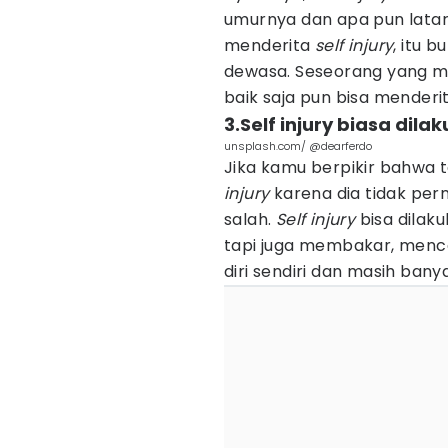
umurnya dan apa pun latar
menderita
self injury
, itu 
dewasa. Seseorang yang m
baik saja pun bisa menderi
3.Self injury biasa di
unsplash.com/ @dearferdo
Jika kamu berpikir bahwa
injury
karena dia tidak pe
salah.
Self injury
bisa dilak
tapi juga membakar, menc
diri sendiri dan masih bany