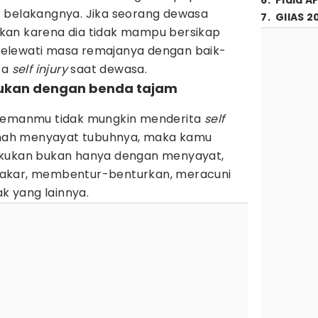
6
.
Piala A
 belakangnya. Jika seorang dewasa
7
.
GIIAS 2
bukan karena dia tidak mampu bersikap
elewati masa remajanya dengan baik-
ta
self injury
saat dewasa.
lakukan dengan benda tajam
 temanmu tidak mungkin menderita
self
rnah menyayat tubuhnya, maka kamu
ukukan bukan hanya dengan menyayat,
akar, membentur-benturkan, meracuni
ak yang lainnya.