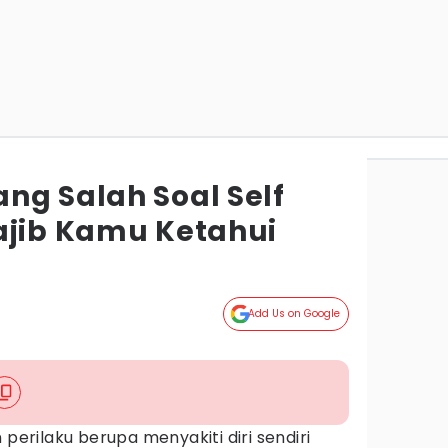
ng Salah Soal Self
ajib Kamu Ketahui
Add Us on Google
erilaku berupa menyakiti diri sendiri