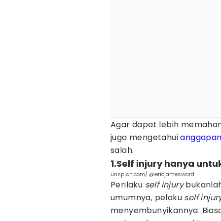
Agar dapat lebih memaham
juga mengetahui
anggapa
salah.
1.Self injury hanya unt
unsplsh.com/ @ericjamesward
Perilaku
self injury
bukanlah
umumnya, pelaku
self injur
menyembunyikannya. Bias