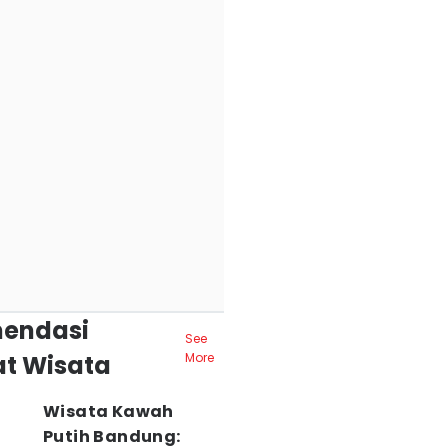
endasi
See
t Wisata
More
Wisata Kawah
Putih Bandung: