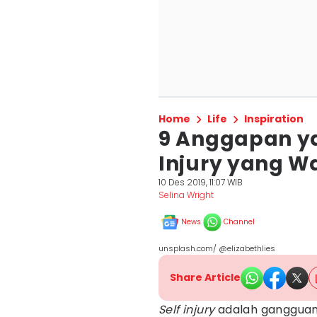
Home
Life
Inspiration
9 Anggapan ya
Injury yang W
10 Des 2019, 11:07 WIB
Selina Wright
News
Channel
unsplash.com/ @elizabethlies
Share Article
Self injury
adalah gangguan p