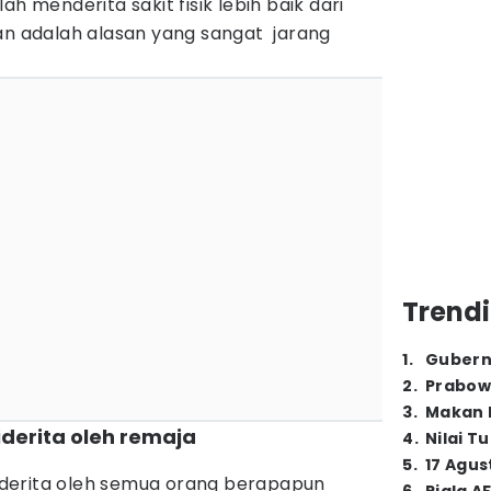
ah menderita sakit fisik lebih baik dari
ian adalah alasan yang sangat jarang
Trendi
1
.
Gubern
2
.
Prabow
3
.
Makan B
diderita oleh remaja
4
.
Nilai T
5
.
17 Agus
iderita oleh semua orang berapapun