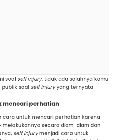
i soal
self injury
, tidak ada salahnya kamu
n
publik soal
self injury
yang ternyata
uk mencari perhatian
 cara untuk mencari perhatian karena
y
melakukannya secara diam-diam dan
anya,
self injury
menjadi cara untuk