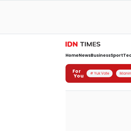
Home
News
Business
Sport
Te
For
# Yuk Vote
Iklanin
You