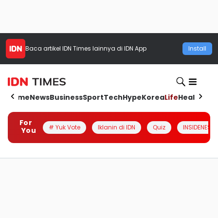
Baca artikel
IDN Times
lainnya di IDN App
Install
Home
News
Business
Sport
Tech
Hype
Korea
Life
Health
Aut
For
# Yuk Vote
Iklanin di IDN
Quiz
INSIDENESIA
You