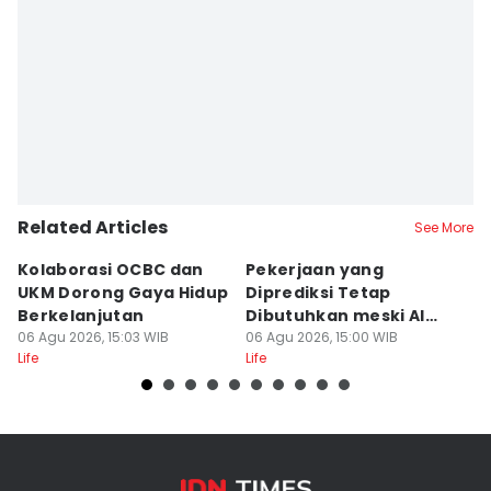
Related Articles
See More
Kolaborasi OCBC dan
Pekerjaan yang
7 
UKM Dorong Gaya Hidup
Diprediksi Tetap
k
Berkelanjutan
Dibutuhkan meski AI
I
06 Agu 2026, 15:03 WIB
Berkembang
06 Agu 2026, 15:00 WIB
06
Life
Life
Lif