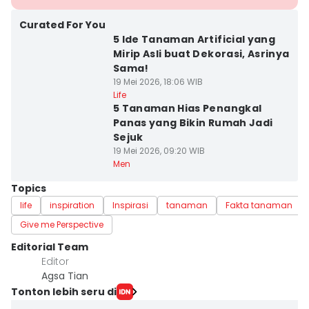
Curated For You
5 Ide Tanaman Artificial yang
Mirip Asli buat Dekorasi, Asrinya
Sama!
19 Mei 2026, 18:06 WIB
Life
5 Tanaman Hias Penangkal
Panas yang Bikin Rumah Jadi
Sejuk
19 Mei 2026, 09:20 WIB
Men
Topics
life
inspiration
Inspirasi
tanaman
Fakta tanaman
Give me Perspective
Editorial Team
Editor
Agsa Tian
Tonton lebih seru di