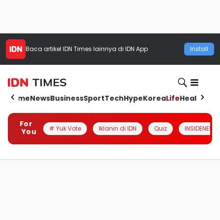
Baca artikel
IDN Times
lainnya di IDN App
Install
Home
News
Business
Sport
Tech
Hype
Korea
Life
Health
Aut
For
# Yuk Vote
Iklanin di IDN
Quiz
INSIDENESIA
You