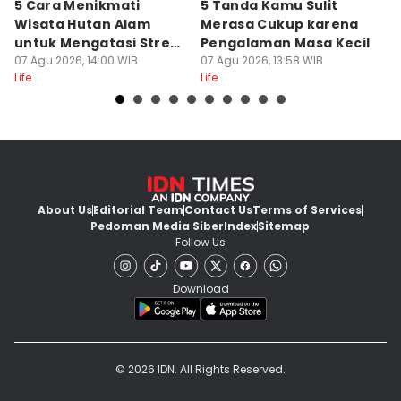
5 Cara Menikmati
5 Tanda Kamu Sulit
5
Wisata Hutan Alam
Merasa Cukup karena
B
untuk Mengatasi Stres
Pengalaman Masa Kecil
K
Kerja
07 Agu 2026, 14:00 WIB
07 Agu 2026, 13:58 WIB
L
07
Life
Life
Lif
About Us
Editorial Team
Contact Us
Terms of Services
Pedoman Media Siber
Index
Sitemap
Follow Us
Download
© 2026 IDN. All Rights Reserved.