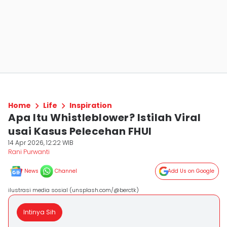
Home
Life
Inspiration
Apa Itu Whistleblower? Istilah Viral
usai Kasus Pelecehan FHUI
14 Apr 2026, 12:22 WIB
Rani Purwanti
News
Channel
Add Us on Google
ilustrasi media sosial (unsplash.com/@berctk)
Intinya Sih